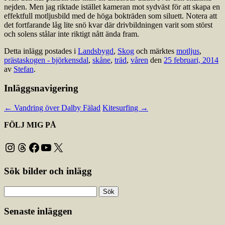
nejden. Men jag riktade istället kameran mot sydväst för att skapa en
effektfull motljusbild med de höga bokträden som siluett. Notera att
det fortfarande låg lite snö kvar där drivbildningen varit som störst
och solens stålar inte riktigt nått ända fram.
Detta inlägg postades i
Landsbygd
,
Skog
och märktes
motljus
,
prästaskogen - björkensdal
,
skåne
,
träd
,
våren
den
25 februari, 2014
av
Stefan
.
Inläggsnavigering
←
Vandring över Dalby Fälad
Kitesurfing
→
FÖLJ MIG PÅ
Instagram
Threads
Facebook
YouTube
X
Sök bilder och inlägg
Sök
efter:
Senaste inläggen