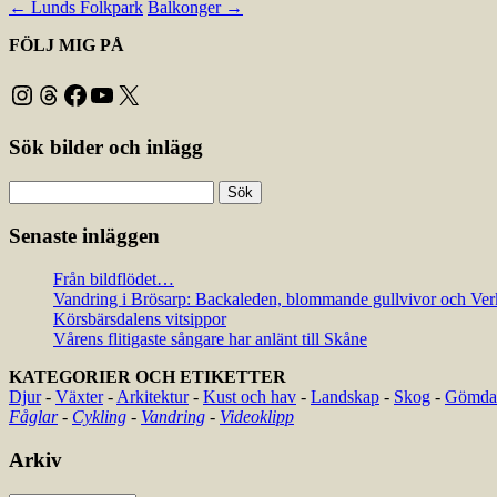
←
Lunds Folkpark
Balkonger
→
FÖLJ MIG PÅ
Instagram
Threads
Facebook
YouTube
X
Sök bilder och inlägg
Sök
efter:
Senaste inläggen
Från bildflödet…
Vandring i Brösarp: Backaleden, blommande gullvivor och Ver
Körsbärsdalens vitsippor
Vårens flitigaste sångare har anlänt till Skåne
KATEGORIER OCH ETIKETTER
Djur
-
Växter
-
Arkitektur
-
Kust och hav
-
Landskap
-
Skog
-
Gömda 
Fåglar
-
Cykling
-
Vandring
-
Videoklipp
Arkiv