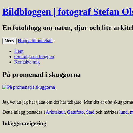
Bildbloggen | fotograf Stefan Ol
En fotoblogg om natur, djur och lite arkit
Hoppa till innehåll
Meny
Hem
Om mig och bloggen
Kontakta mig
På promenad i skuggorna
Jag vet att jag har tjatat om det här tidigare. Men det är ofta skuggo
Detta inlägg postades i
Arkitektur
,
Gatufoto
,
Stad
och märktes
lund
,
m
Inläggsnavigering