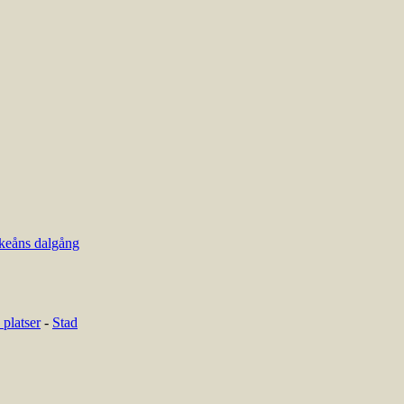
keåns dalgång
platser
-
Stad