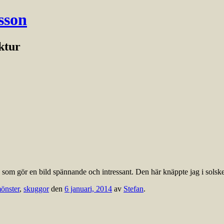
sson
ektur
rna som gör en bild spännande och intressant. Den här knäppte jag i sols
önster
,
skuggor
den
6 januari, 2014
av
Stefan
.