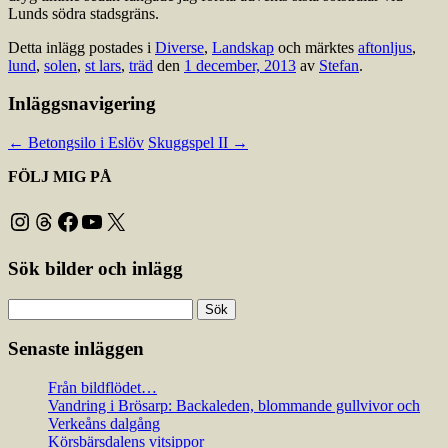
Lunds södra stadsgräns.
Detta inlägg postades i
Diverse
,
Landskap
och märktes
aftonljus
,
lund
,
solen
,
st lars
,
träd
den
1 december, 2013
av
Stefan
.
Inläggsnavigering
←
Betongsilo i Eslöv
Skuggspel II
→
FÖLJ MIG PÅ
Instagram
Threads
Facebook
YouTube
X
Sök bilder och inlägg
Sök
efter:
Senaste inläggen
Från bildflödet…
Vandring i Brösarp: Backaleden, blommande gullvivor och
Verkeåns dalgång
Körsbärsdalens vitsippor