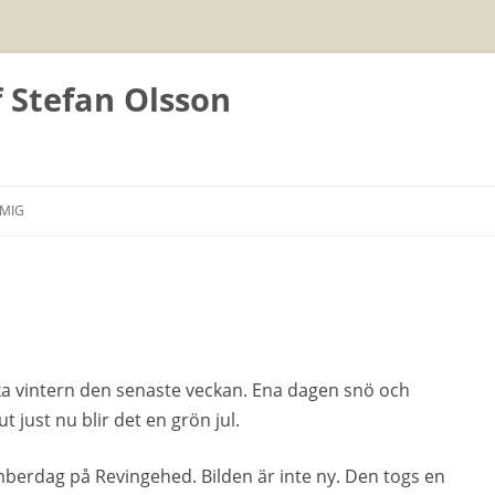
f Stefan Olsson
Hoppa
till
MIG
innehåll
ska vintern den senaste veckan. Ena dagen snö och
t just nu blir det en grön jul.
mberdag på Revingehed. Bilden är inte ny. Den togs en