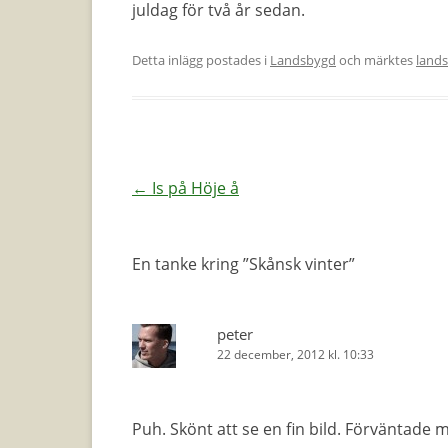
juldag för två år sedan.
Detta inlägg postades i
Landsbygd
och märktes
land
Inläggsnavigering
←
Is på Höje å
En tanke kring ”
Skånsk vinter
”
peter
22 december, 2012 kl. 10:33
Puh. Skönt att se en fin bild. Förväntade 