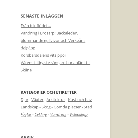
SENASTE INLÄGGEN
Från bildflödet…
Vandring i Brösarp: Backaleden,
blommande gullvivor och Verkeåns
dalgång
Körsbärsdalens vitsippor
Vårens flitigaste sångare har anlänt till
Skåne
KATEGORIER OCH ETIKETTER
Djur
-
Växter
-
Arkitektur
-
Kust och hav
-
Landskap
-
Skog
-
Gömda platser
-
Stad
Fåglar
-
Cykling
-
Vandring
-
Videoklipp
ARKIV