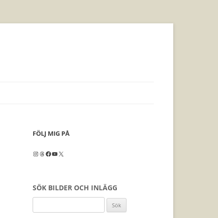
FÖLJ MIG PÅ
Instagram
Threads
Facebook
YouTube
X
SÖK BILDER OCH INLÄGG
Sök
efter: