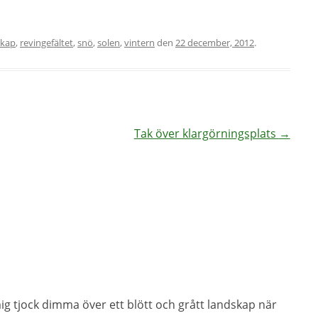
skap
,
revingefältet
,
snö
,
solen
,
vintern
den
22 december, 2012
.
Tak över klargörningsplats
→
mig tjock dimma över ett blött och grått landskap när