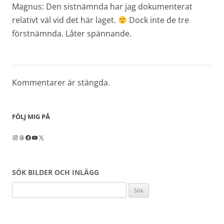
Magnus: Den sistnämnda har jag dokumenterat
relativt väl vid det här laget.
Dock inte de tre
förstnämnda. Låter spännande.
Kommentarer är stängda.
FÖLJ MIG PÅ
Instagram
Threads
Facebook
YouTube
X
SÖK BILDER OCH INLÄGG
Sök
efter: