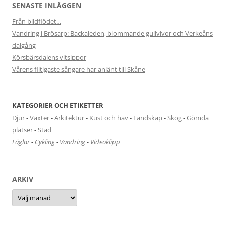
SENASTE INLÄGGEN
Från bildflödet…
Vandring i Brösarp: Backaleden, blommande gullvivor och Verkeåns
dalgång
Körsbärsdalens vitsippor
Vårens flitigaste sångare har anlänt till Skåne
KATEGORIER OCH ETIKETTER
Djur
-
Växter
-
Arkitektur
-
Kust och hav
-
Landskap
-
Skog
-
Gömda
platser
-
Stad
Fåglar
-
Cykling
-
Vandring
-
Videoklipp
ARKIV
Arkiv