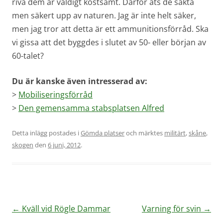
riva dem är väldigt kostsamt. Därför äts de sakta
men säkert upp av naturen. Jag är inte helt säker,
men jag tror att detta är ett ammunitionsförråd. Ska
vi gissa att det byggdes i slutet av 50- eller början av
60-talet?
Du är kanske även intresserad av:
>
Mobiliseringsförråd
>
Den gemensamma stabsplatsen Alfred
Detta inlägg postades i
Gömda platser
och märktes
militärt
,
skåne
,
skogen
den
6 juni, 2012
.
Inläggsnavigering
←
Kväll vid Rögle Dammar
Varning för svin
→