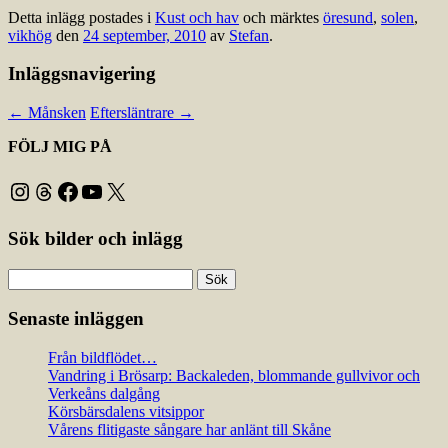
Detta inlägg postades i
Kust och hav
och märktes
öresund
,
solen
,
vikhög
den
24 september, 2010
av
Stefan
.
Inläggsnavigering
←
Månsken
Eftersläntrare
→
FÖLJ MIG PÅ
Instagram
Threads
Facebook
YouTube
X
Sök bilder och inlägg
Sök
efter:
Senaste inläggen
Från bildflödet…
Vandring i Brösarp: Backaleden, blommande gullvivor och
Verkeåns dalgång
Körsbärsdalens vitsippor
Vårens flitigaste sångare har anlänt till Skåne