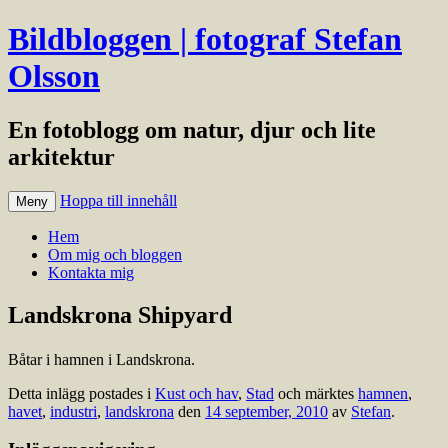
Bildbloggen | fotograf Stefan
Olsson
En fotoblogg om natur, djur och lite
arkitektur
Hoppa till innehåll
Meny
Hem
Om mig och bloggen
Kontakta mig
Landskrona Shipyard
Båtar i hamnen i Landskrona.
Detta inlägg postades i
Kust och hav
,
Stad
och märktes
hamnen
,
havet
,
industri
,
landskrona
den
14 september, 2010
av
Stefan
.