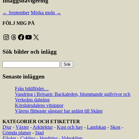
Inläggsnavigering
←
September
Mörka moln
→
FÖLJ MIG PÅ
Instagram
Threads
Facebook
YouTube
X
Sök bilder och inlägg
Sök
efter:
Senaste inläggen
Från bildflödet…
Vandring i Brösarp: Backaleden, blommande gullvivor och
Verkeåns dalgång
Körsbärsdalens vitsippor
Vårens flitigaste sångare har anlänt till Skåne
KATEGORIER OCH ETIKETTER
Djur
-
Växter
-
Arkitektur
-
Kust och hav
-
Landskap
-
Skog
-
Gömda platser
-
Stad
Fåglar
-
Cykling
-
Vandring
-
Videoklipp