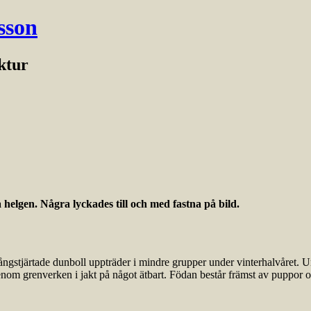
sson
ektur
 helgen. Några lyckades till och med fastna på bild.
 långstjärtade dunboll uppträder i mindre grupper under vinterhalvåret
 genom grenverken i jakt på något ätbart. Födan består främst av puppor