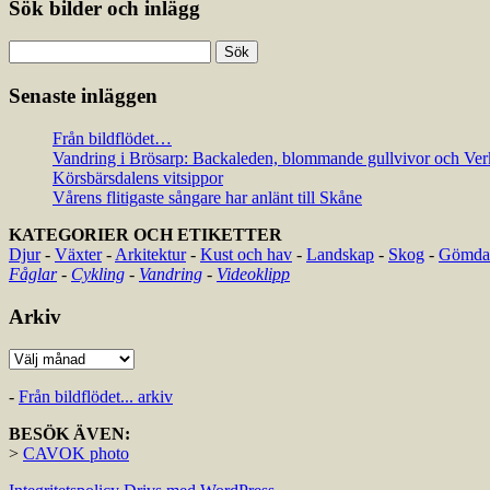
Sök bilder och inlägg
Sök
efter:
Senaste inläggen
Från bildflödet…
Vandring i Brösarp: Backaleden, blommande gullvivor och Ver
Körsbärsdalens vitsippor
Vårens flitigaste sångare har anlänt till Skåne
KATEGORIER OCH ETIKETTER
Djur
-
Växter
-
Arkitektur
-
Kust och hav
-
Landskap
-
Skog
-
Gömda 
Fåglar
-
Cykling
-
Vandring
-
Videoklipp
Arkiv
Arkiv
-
Från bildflödet... arkiv
BESÖK ÄVEN:
>
CAVOK photo