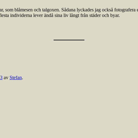
ar, som blåmesen och talgoxen. Sådana lyckades jag också fotografera e
esta individerna lever ändå sina liv långt från städer och byar.
23
av
Stefan
.