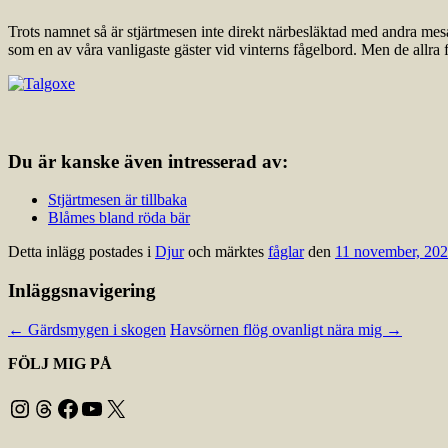
Trots namnet så är stjärtmesen inte direkt närbesläktad med andra mes
som en av våra vanligaste gäster vid vinterns fågelbord. Men de allra fl
Du är kanske även intresserad av:
Stjärtmesen är tillbaka
Blåmes bland röda bär
Detta inlägg postades i
Djur
och märktes
fåglar
den
11 november, 20
Inläggsnavigering
←
Gärdsmygen i skogen
Havsörnen flög ovanligt nära mig
→
FÖLJ MIG PÅ
Instagram
Threads
Facebook
YouTube
X