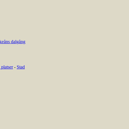
keåns dalgång
platser
-
Stad