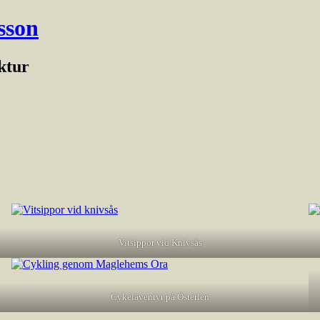
sson
ektur
Vitsippor vid Knivsås
Cykeläventyr på Österlen