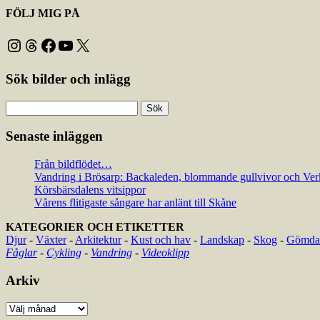
FÖLJ MIG PÅ
Instagram
Threads
Facebook
YouTube
X
Sök bilder och inlägg
Sök
efter:
Senaste inläggen
Från bildflödet…
Vandring i Brösarp: Backaleden, blommande gullvivor och Ver
Körsbärsdalens vitsippor
Vårens flitigaste sångare har anlänt till Skåne
KATEGORIER OCH ETIKETTER
Djur
-
Växter
-
Arkitektur
-
Kust och hav
-
Landskap
-
Skog
-
Gömda 
Fåglar
-
Cykling
-
Vandring
-
Videoklipp
Arkiv
Arkiv