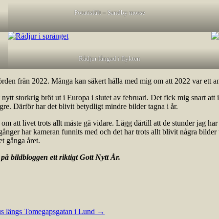
Potatisfält – Sandby mosse
Rådjur fångad i flykten
dskörden från 2022. Många kan säkert hålla med mig om att 2022 var ett a
t nytt storkrig bröt ut i Europa i slutet av februari. Det fick mig snart at
gre. Därför har det blivit betydligt mindre bilder tagna i år.
tt livet trots allt måste gå vidare. Lägg därtill att de stunder jag har 
ånger har kameran funnits med och det har trots allt blivit några bilder
et gånga året.
på bildbloggen ett riktigt Gott Nytt År.
s längs Tomegapsgatan i Lund
→