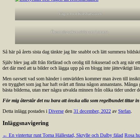
Vägen mot Körsbärsdalen
Öresundsparken söder om Lomma.
Så här på årets sista dag tänkte jag lite snabbt och lätt summera bil
Själv blev jag allt från förfärad och orolig till fokuserad och arg när et
det där med att ta bilder och lägga upp på en blogg inte jätteviktigt län
Men oavsett vad som händer i omvärlden kommer man även till insikt om a
en trygghet som jag har haft svårt att finna någon annanstans. Många g
bästa bilderna, utan mer några utvalda minnen från olika tider under d
För mig återstår det nu bara att önska alla som regelbundet tittar in 
Detta inlägg postades i
Diverse
den
31 december, 2022
av
Stefan
.
Inläggsnavigering
←
En vintertur runt Torna Hällestad, Skrylle och Dalby fälad
Rosa hu