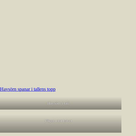
Havsörn i tall
Vägen mot havet