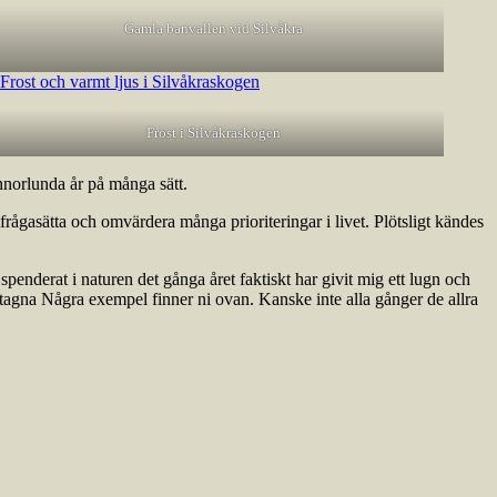
Gamla banvallen vid Silvåkra
Frost i Silvåkraskogen
nnorlunda år på många sätt.
t ifrågasätta och omvärdera många prioriteringar i livet. Plötsligt kändes
spenderat i naturen det gånga året faktiskt har givit mig ett lugn och
 tagna Några exempel finner ni ovan. Kanske inte alla gånger de allra