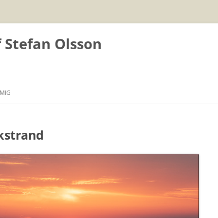
f Stefan Olsson
Hoppa
till
MIG
innehåll
kstrand