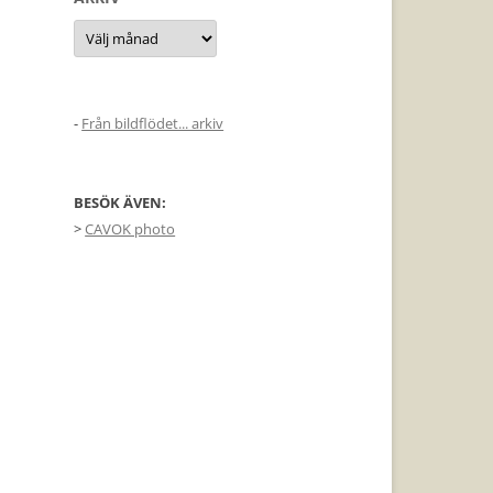
Arkiv
-
Från bildflödet... arkiv
BESÖK ÄVEN:
>
CAVOK photo