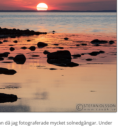
an då jag fotograferade mycket solnedgångar. Under