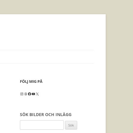
FÖLJ MIG PÅ
Instagram
Threads
Facebook
YouTube
X
SÖK BILDER OCH INLÄGG
Sök
efter: