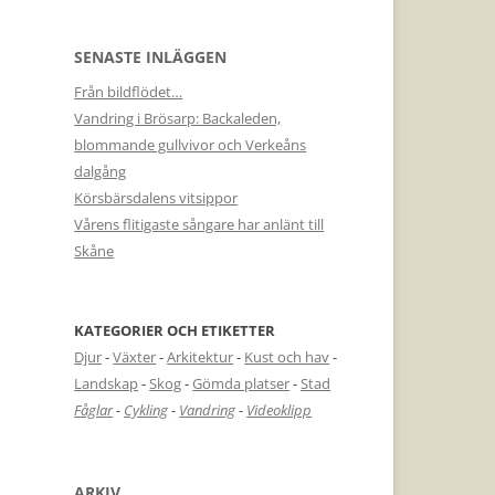
SENASTE INLÄGGEN
Från bildflödet…
Vandring i Brösarp: Backaleden,
blommande gullvivor och Verkeåns
dalgång
Körsbärsdalens vitsippor
Vårens flitigaste sångare har anlänt till
Skåne
KATEGORIER OCH ETIKETTER
Djur
-
Växter
-
Arkitektur
-
Kust och hav
-
Landskap
-
Skog
-
Gömda platser
-
Stad
Fåglar
-
Cykling
-
Vandring
-
Videoklipp
ARKIV