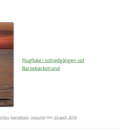
Flugfiske i solnedgången vid
Barsebäckstrand
onljus
,
barsebäck
,
öresund
den
23 april, 2018
.