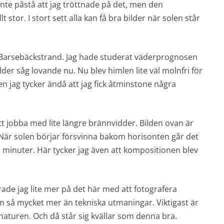
l inte påstå att jag tröttnade på det, men den
 stor. I stort sett alla kan få bra bilder när solen står
ill Barsebäckstrand. Jag hade studerat väderprognosen
lder såg lovande nu. Nu blev himlen lite väl molnfri för
Men jag tycker ändå att jag fick åtminstone några
tt jobba med lite längre brännvidder. Bilden ovan är
När solen börjar försvinna bakom horisonten går det
 minuter. Här tycker jag även att kompositionen blev
de jag lite mer på det här med att fotografera
m så mycket mer än tekniska utmaningar. Viktigast är
i naturen. Och då står sig kvällar som denna bra.