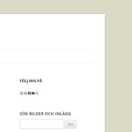
FÖLJ MIG PÅ
Instagram
Threads
Facebook
YouTube
X
SÖK BILDER OCH INLÄGG
Sök
efter: