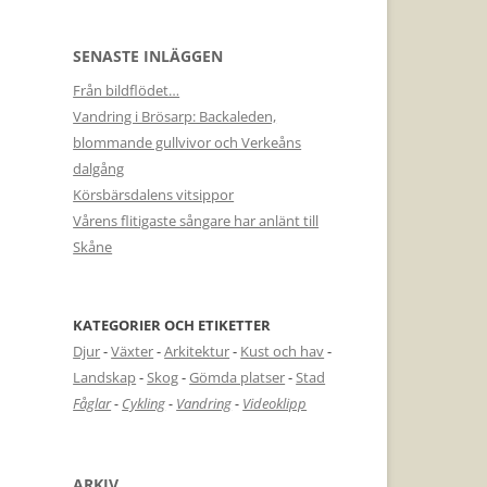
SENASTE INLÄGGEN
Från bildflödet…
Vandring i Brösarp: Backaleden,
blommande gullvivor och Verkeåns
dalgång
Körsbärsdalens vitsippor
Vårens flitigaste sångare har anlänt till
Skåne
KATEGORIER OCH ETIKETTER
Djur
-
Växter
-
Arkitektur
-
Kust och hav
-
Landskap
-
Skog
-
Gömda platser
-
Stad
Fåglar
-
Cykling
-
Vandring
-
Videoklipp
ARKIV