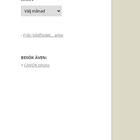
Arkiv
-
Från bildflödet... arkiv
BESÖK ÄVEN:
>
CAVOK photo