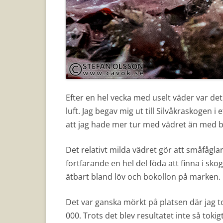
Efter en hel vecka med uselt väder var det 
luft. Jag begav mig ut till Silvåkraskogen i 
att jag hade mer tur med vädret än med bil
Det relativt milda vädret gör att småfåglarn
fortfarande en hel del föda att finna i sko
ätbart bland löv och bokollon på marken.
Det var ganska mörkt på platsen där jag to
000. Trots det blev resultatet inte så tokigt