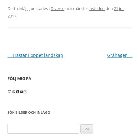
Detta inlägg postades i
Diverse
och märktes
österlen
den
21 juli,
2017
.
Inläggsnavigering
←
Hästar i öppet landskap
Gråhäger
→
FÖLJ MIG PÅ
Instagram
Threads
Facebook
YouTube
X
SÖK BILDER OCH INLÄGG
Sök
efter: