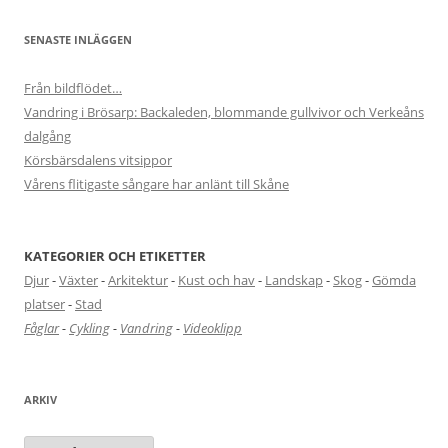
SENASTE INLÄGGEN
Från bildflödet…
Vandring i Brösarp: Backaleden, blommande gullvivor och Verkeåns
dalgång
Körsbärsdalens vitsippor
Vårens flitigaste sångare har anlänt till Skåne
KATEGORIER OCH ETIKETTER
Djur
-
Växter
-
Arkitektur
-
Kust och hav
-
Landskap
-
Skog
-
Gömda
platser
-
Stad
Fåglar
-
Cykling
-
Vandring
-
Videoklipp
ARKIV
Arkiv