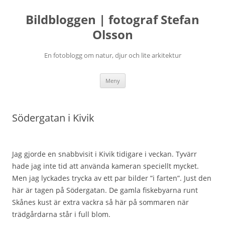
Bildbloggen | fotograf Stefan
Olsson
En fotoblogg om natur, djur och lite arkitektur
Hoppa
Meny
till
innehåll
Södergatan i Kivik
Jag gjorde en snabbvisit i Kivik tidigare i veckan. Tyvärr
hade jag inte tid att använda kameran speciellt mycket.
Men jag lyckades trycka av ett par bilder ”i farten”. Just den
här är tagen på Södergatan. De gamla fiskebyarna runt
Skånes kust är extra vackra så här på sommaren när
trädgårdarna står i full blom.