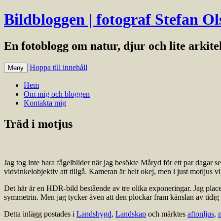
Bildbloggen | fotograf Stefan Ol
En fotoblogg om natur, djur och lite arkit
Hoppa till innehåll
Meny
Hem
Om mig och bloggen
Kontakta mig
Träd i motjus
Jag tog inte bara fågelbilder när jag besökte Måryd för ett par dagar
vidvinkelobjektiv att tillgå. Kameran är helt okej, men i just motljus vi
Det här är en HDR-bild bestående av tre olika exponeringar. Jag placera
symmetrin. Men jag tycker även att den plockar fram känslan av tidig 
Detta inlägg postades i
Landsbygd
,
Landskap
och märktes
aftonljus
,