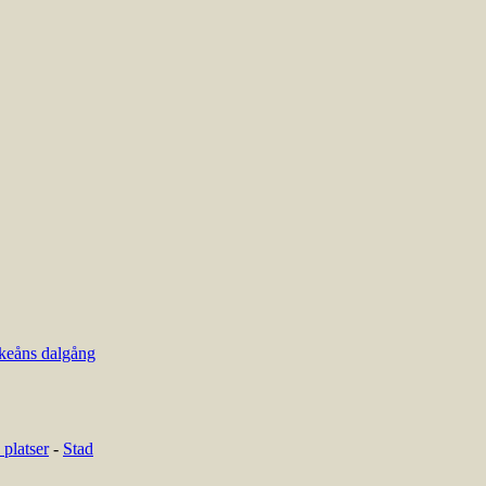
keåns dalgång
platser
-
Stad