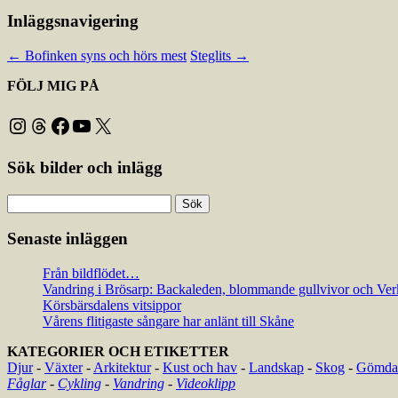
Inläggsnavigering
←
Bofinken syns och hörs mest
Steglits
→
FÖLJ MIG PÅ
Instagram
Threads
Facebook
YouTube
X
Sök bilder och inlägg
Sök
efter:
Senaste inläggen
Från bildflödet…
Vandring i Brösarp: Backaleden, blommande gullvivor och Ver
Körsbärsdalens vitsippor
Vårens flitigaste sångare har anlänt till Skåne
KATEGORIER OCH ETIKETTER
Djur
-
Växter
-
Arkitektur
-
Kust och hav
-
Landskap
-
Skog
-
Gömda 
Fåglar
-
Cykling
-
Vandring
-
Videoklipp