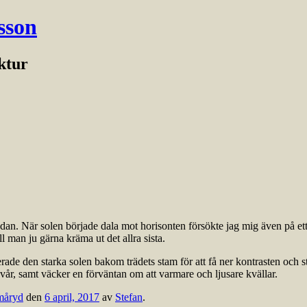
sson
ektur
 sedan. När solen började dala mot horisonten försökte jag mig även på
ll man ju gärna kräma ut det allra sista.
de den starka solen bakom trädets stam för att få ner kontrasten och strö
vår, samt väcker en förväntan om att varmare och ljusare kvällar.
måryd
den
6 april, 2017
av
Stefan
.