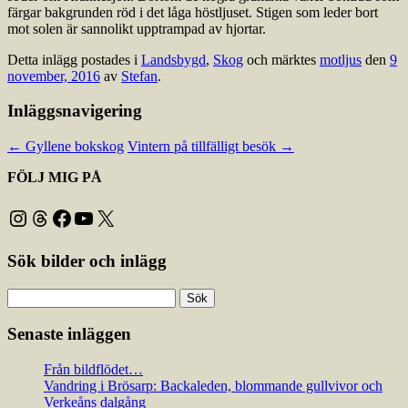
färgar bakgrunden röd i det låga höstljuset. Stigen som leder bort
mot solen är sannolikt upptrampad av hjortar.
Detta inlägg postades i
Landsbygd
,
Skog
och märktes
motljus
den
9
november, 2016
av
Stefan
.
Inläggsnavigering
←
Gyllene bokskog
Vintern på tillfälligt besök
→
FÖLJ MIG PÅ
Instagram
Threads
Facebook
YouTube
X
Sök bilder och inlägg
Sök
efter:
Senaste inläggen
Från bildflödet…
Vandring i Brösarp: Backaleden, blommande gullvivor och
Verkeåns dalgång