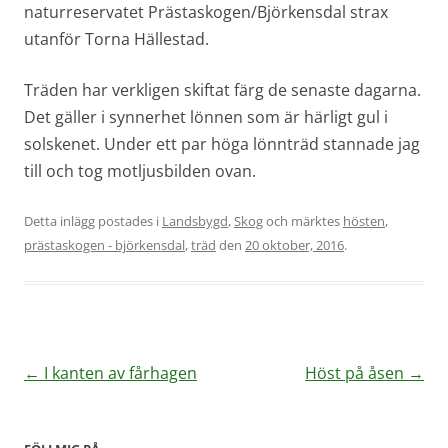
naturreservatet Prästaskogen/Björkensdal strax
utanför Torna Hällestad.
Träden har verkligen skiftat färg de senaste dagarna.
Det gäller i synnerhet lönnen som är härligt gul i
solskenet. Under ett par höga lönnträd stannade jag
till och tog motljusbilden ovan.
Detta inlägg postades i
Landsbygd
,
Skog
och märktes
hösten
,
prästaskogen - björkensdal
,
träd
den
20 oktober, 2016
.
Inläggsnavigering
←
I kanten av fårhagen
Höst på åsen
→