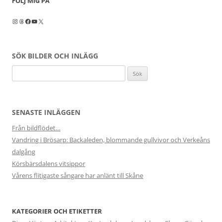
FÖLJ MIG PÅ
Instagram
Threads
Facebook
YouTube
X
SÖK BILDER OCH INLÄGG
Sök
efter:
SENASTE INLÄGGEN
Från bildflödet…
Vandring i Brösarp: Backaleden, blommande gullvivor och Verkeåns
dalgång
Körsbärsdalens vitsippor
Vårens flitigaste sångare har anlänt till Skåne
KATEGORIER OCH ETIKETTER