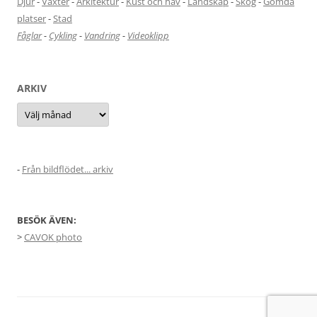
Djur
-
Växter
-
Arkitektur
-
Kust och hav
-
Landskap
-
Skog
-
Gömda
platser
-
Stad
Fåglar
-
Cykling
-
Vandring
-
Videoklipp
ARKIV
Arkiv
-
Från bildflödet... arkiv
BESÖK ÄVEN:
>
CAVOK photo