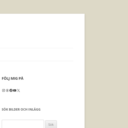
FÖLJ MIG PÅ
Instagram
Threads
Facebook
YouTube
X
SÖK BILDER OCH INLÄGG
Sök