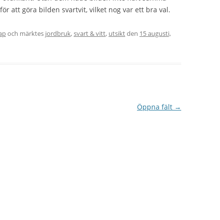
r att göra bilden svartvit, vilket nog var ett bra val.
ap
och märktes
jordbruk
,
svart & vitt
,
utsikt
den
15 augusti,
Öppna fält
→