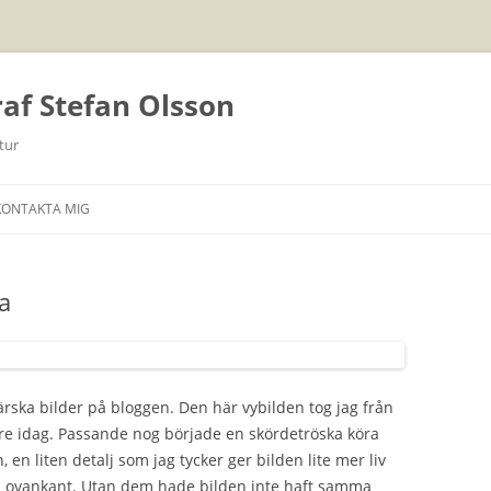
raf Stefan Olsson
tur
Hoppa
till
KONTAKTA MIG
innehåll
a
färska bilder på bloggen. Den här vybilden tog jag från
gare idag. Passande nog började en skördetröska köra
 en liten detalj som jag tycker ger bilden lite mer liv
 i ovankant. Utan dem hade bilden inte haft samma