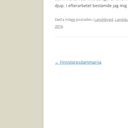
djup. I efterarbetet bestämde jag mig fö
Detta inlägg postades i
Landsbygd
,
Landsk
2016
.
Inläggsnavigering
←
Finnstorpsdammarna