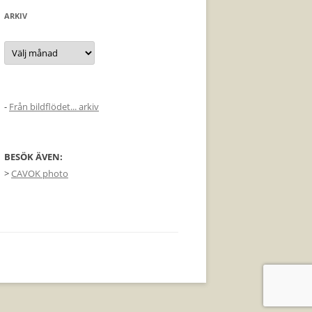
ARKIV
Arkiv
-
Från bildflödet... arkiv
BESÖK ÄVEN:
>
CAVOK photo