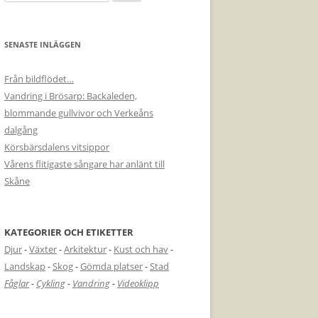
efter:
SENASTE INLÄGGEN
Från bildflödet…
Vandring i Brösarp: Backaleden,
blommande gullvivor och Verkeåns
dalgång
Körsbärsdalens vitsippor
Vårens flitigaste sångare har anlänt till
Skåne
KATEGORIER OCH ETIKETTER
Djur
-
Växter
-
Arkitektur
-
Kust och hav
-
Landskap
-
Skog
-
Gömda platser
-
Stad
Fåglar
-
Cykling
-
Vandring
-
Videoklipp