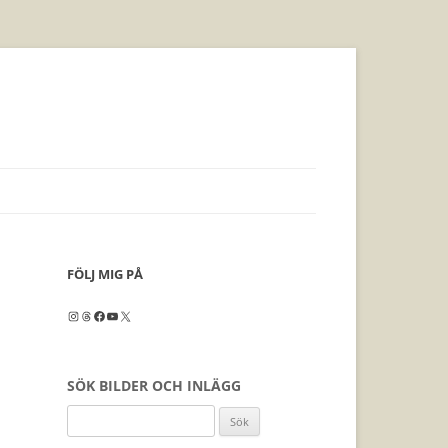
FÖLJ MIG PÅ
Instagram
Threads
Facebook
YouTube
X
SÖK BILDER OCH INLÄGG
Sök
efter: