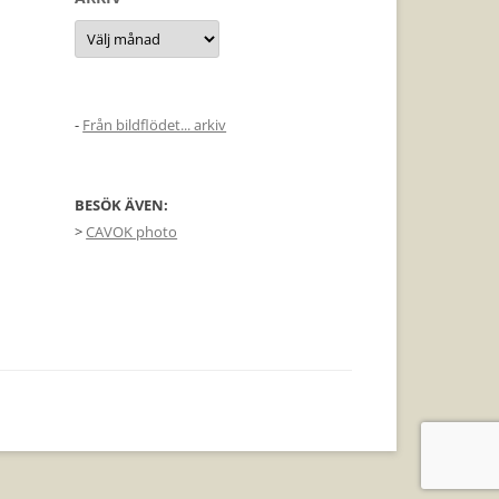
Arkiv
-
Från bildflödet... arkiv
BESÖK ÄVEN:
>
CAVOK photo