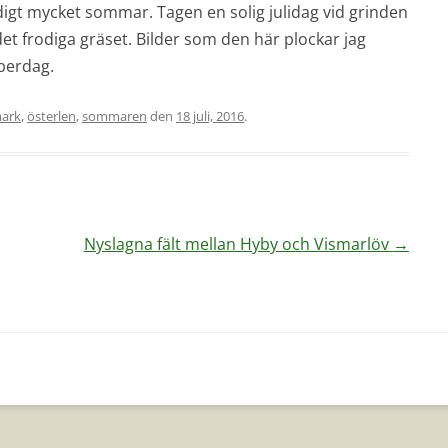
digt mycket sommar. Tagen en solig julidag vid grinden
det frodiga gräset. Bilder som den här plockar jag
berdag.
ark
,
österlen
,
sommaren
den
18 juli, 2016
.
Nyslagna fält mellan Hyby och Vismarlöv
→