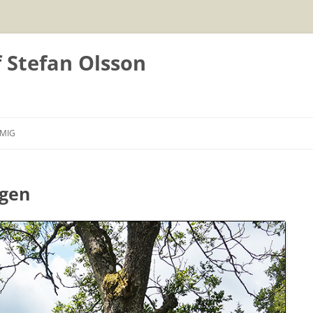
f Stefan Olsson
Hoppa
till
MIG
innehåll
agen