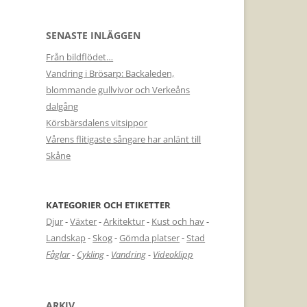
SENASTE INLÄGGEN
Från bildflödet…
Vandring i Brösarp: Backaleden,
blommande gullvivor och Verkeåns
dalgång
Körsbärsdalens vitsippor
Vårens flitigaste sångare har anlänt till
Skåne
KATEGORIER OCH ETIKETTER
Djur
-
Växter
-
Arkitektur
-
Kust och hav
-
Landskap
-
Skog
-
Gömda platser
-
Stad
Fåglar
-
Cykling
-
Vandring
-
Videoklipp
ARKIV