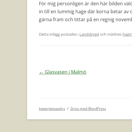
För mig personligen är den här bilden väl
in till en lummig hage där korna betar av 
gärna fram och tittar på en regnig novem
Detta inlägg postades i
Landsbygd
och märktes
hagm
Inläggsnavigering
←
Glasvasen i Malmö
Integritetspolicy
Drivs med WordPress