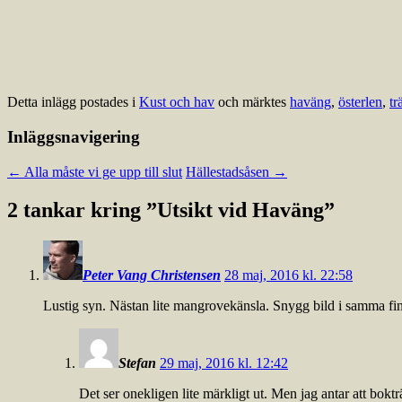
Detta inlägg postades i
Kust och hav
och märktes
haväng
,
österlen
,
tr
Inläggsnavigering
←
Alla måste vi ge upp till slut
Hällestadsåsen
→
2 tankar kring ”
Utsikt vid Haväng
”
Peter Vang Christensen
28 maj, 2016 kl. 22:58
Lustig syn. Nästan lite mangrovekänsla. Snygg bild i samma fi
Stefan
29 maj, 2016 kl. 12:42
Det ser onekligen lite märkligt ut. Men jag antar att bokträ