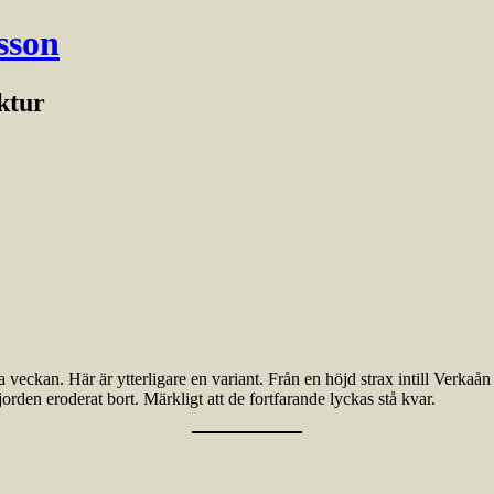
sson
ektur
a veckan. Här är ytterligare en variant. Från en höjd strax intill Verka
rden eroderat bort. Märkligt att de fortfarande lyckas stå kvar.