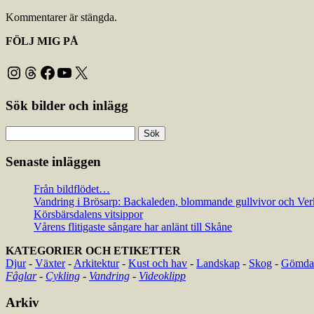
Kommentarer är stängda.
FÖLJ MIG PÅ
Instagram
Threads
Facebook
YouTube
X
Sök bilder och inlägg
Sök
efter:
Senaste inläggen
Från bildflödet…
Vandring i Brösarp: Backaleden, blommande gullvivor och Ver
Körsbärsdalens vitsippor
Vårens flitigaste sångare har anlänt till Skåne
KATEGORIER OCH ETIKETTER
Djur
-
Växter
-
Arkitektur
-
Kust och hav
-
Landskap
-
Skog
-
Gömda 
Fåglar
-
Cykling
-
Vandring
-
Videoklipp
Arkiv