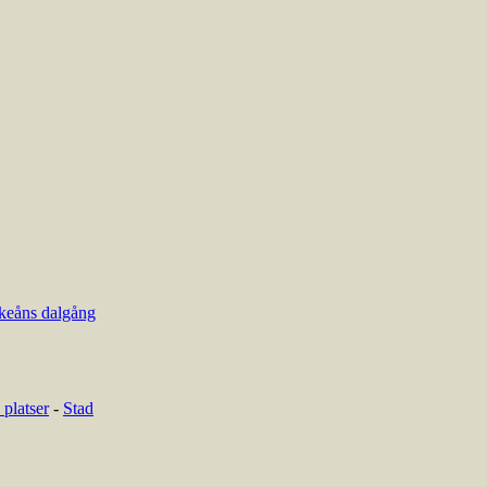
keåns dalgång
platser
-
Stad