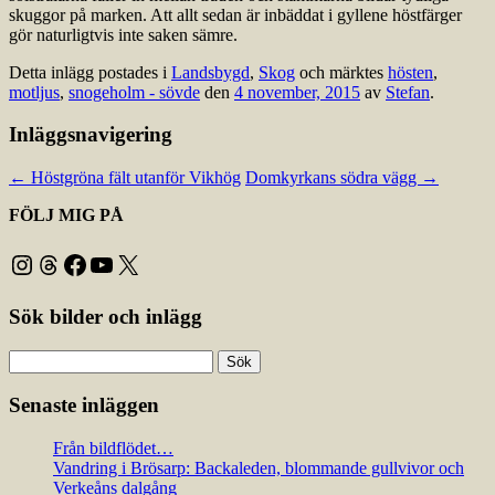
skuggor på marken. Att allt sedan är inbäddat i gyllene höstfärger
gör naturligtvis inte saken sämre.
Detta inlägg postades i
Landsbygd
,
Skog
och märktes
hösten
,
motljus
,
snogeholm - sövde
den
4 november, 2015
av
Stefan
.
Inläggsnavigering
←
Höstgröna fält utanför Vikhög
Domkyrkans södra vägg
→
FÖLJ MIG PÅ
Instagram
Threads
Facebook
YouTube
X
Sök bilder och inlägg
Sök
efter:
Senaste inläggen
Från bildflödet…
Vandring i Brösarp: Backaleden, blommande gullvivor och
Verkeåns dalgång