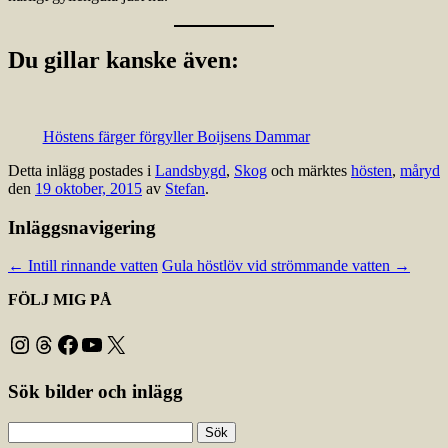
Du gillar kanske även:
Höstens färger förgyller Boijsens Dammar
Detta inlägg postades i
Landsbygd
,
Skog
och märktes
hösten
,
måryd
den
19 oktober, 2015
av
Stefan
.
Inläggsnavigering
←
Intill rinnande vatten
Gula höstlöv vid strömmande vatten
→
FÖLJ MIG PÅ
Instagram
Threads
Facebook
YouTube
X
Sök bilder och inlägg
Sök
efter: