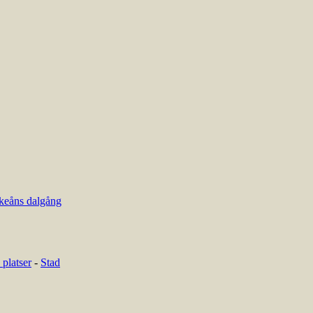
keåns dalgång
platser
-
Stad