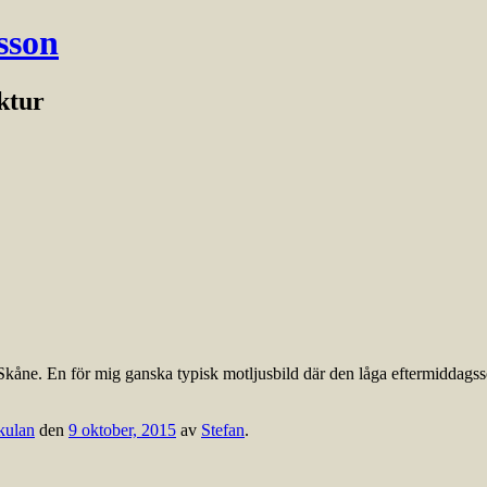
sson
ektur
 Skåne. En för mig ganska typisk motljusbild där den låga eftermiddagssol
kulan
den
9 oktober, 2015
av
Stefan
.