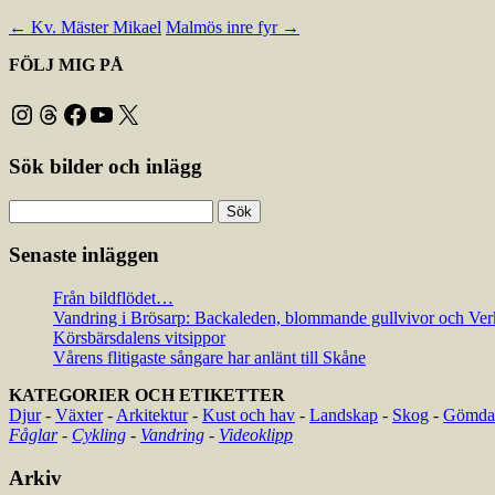
←
Kv. Mäster Mikael
Malmös inre fyr
→
FÖLJ MIG PÅ
Instagram
Threads
Facebook
YouTube
X
Sök bilder och inlägg
Sök
efter:
Senaste inläggen
Från bildflödet…
Vandring i Brösarp: Backaleden, blommande gullvivor och Ver
Körsbärsdalens vitsippor
Vårens flitigaste sångare har anlänt till Skåne
KATEGORIER OCH ETIKETTER
Djur
-
Växter
-
Arkitektur
-
Kust och hav
-
Landskap
-
Skog
-
Gömda 
Fåglar
-
Cykling
-
Vandring
-
Videoklipp
Arkiv