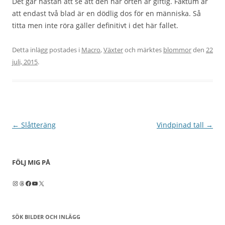
Det går nästan att se att den här örten är giftig. Faktum är
att endast två blad är en dödlig dos för en människa. Så
titta men inte röra gäller definitivt i det här fallet.
Detta inlägg postades i
Macro
,
Växter
och märktes
blommor
den
22
juli, 2015
.
Inläggsnavigering
←
Slåtteräng
Vindpinad tall
→
FÖLJ MIG PÅ
Instagram
Threads
Facebook
YouTube
X
SÖK BILDER OCH INLÄGG