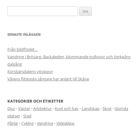
Sök
efter:
SENASTE INLÄGGEN
Från bildflödet…
Vandring i Brösarp: Backaleden, blommande gullvivor och Verkeåns
dalgång
Körsbärsdalens vitsippor
Vårens flitigaste sångare har anlänt till Skåne
KATEGORIER OCH ETIKETTER
Djur
-
Växter
-
Arkitektur
-
Kust och hav
-
Landskap
-
Skog
-
Gömda
platser
-
Stad
Fåglar
-
Cykling
-
Vandring
-
Videoklipp