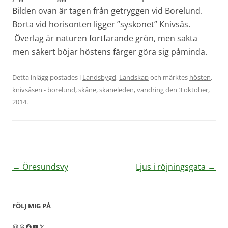
Bilden ovan är tagen från getryggen vid Borelund.
Borta vid horisonten ligger ”syskonet” Knivsås.
Överlag är naturen fortfarande grön, men sakta
men säkert böjar höstens färger göra sig påminda.
Detta inlägg postades i
Landsbygd
,
Landskap
och märktes
hösten
,
knivsåsen - borelund
,
skåne
,
skåneleden
,
vandring
den
3 oktober,
2014
.
Inläggsnavigering
←
Öresundsvy
Ljus i röjningsgata
→
FÖLJ MIG PÅ
Instagram
Threads
Facebook
YouTube
X