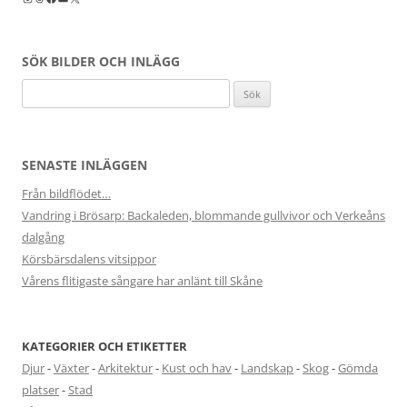
SÖK BILDER OCH INLÄGG
Sök
efter:
SENASTE INLÄGGEN
Från bildflödet…
Vandring i Brösarp: Backaleden, blommande gullvivor och Verkeåns
dalgång
Körsbärsdalens vitsippor
Vårens flitigaste sångare har anlänt till Skåne
KATEGORIER OCH ETIKETTER
Djur
-
Växter
-
Arkitektur
-
Kust och hav
-
Landskap
-
Skog
-
Gömda
platser
-
Stad