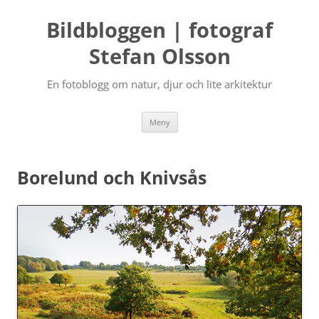
Bildbloggen | fotograf
Stefan Olsson
En fotoblogg om natur, djur och lite arkitektur
Hoppa
Meny
till
innehåll
Borelund och Knivsås