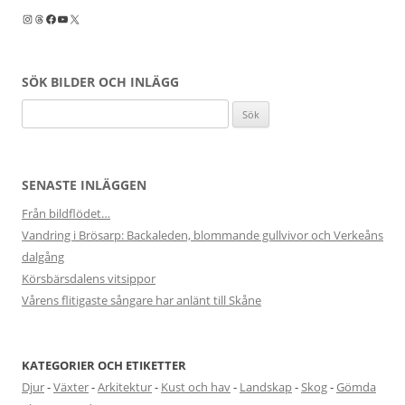
Instagram
Threads
Facebook
YouTube
X
SÖK BILDER OCH INLÄGG
Sök
efter:
SENASTE INLÄGGEN
Från bildflödet…
Vandring i Brösarp: Backaleden, blommande gullvivor och Verkeåns
dalgång
Körsbärsdalens vitsippor
Vårens flitigaste sångare har anlänt till Skåne
KATEGORIER OCH ETIKETTER
Djur
-
Växter
-
Arkitektur
-
Kust och hav
-
Landskap
-
Skog
-
Gömda