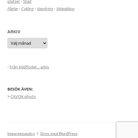
platser
-
Stad
Fåglar
-
Cykling
-
Vandring
-
Videoklipp
ARKIV
Arkiv
-
Från bildflödet... arkiv
BESÖK ÄVEN:
>
CAVOK photo
Integritetspolicy
Drivs med WordPress