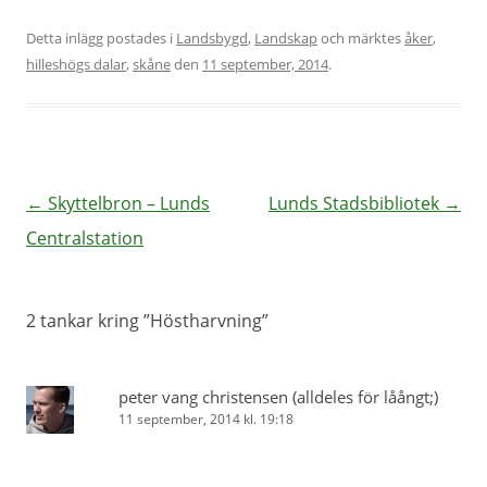
Detta inlägg postades i
Landsbygd
,
Landskap
och märktes
åker
,
hilleshögs dalar
,
skåne
den
11 september, 2014
.
Inläggsnavigering
←
Skyttelbron – Lunds
Lunds Stadsbibliotek
→
Centralstation
2 tankar kring ”
Höstharvning
”
peter vang christensen (alldeles för låångt;)
11 september, 2014 kl. 19:18