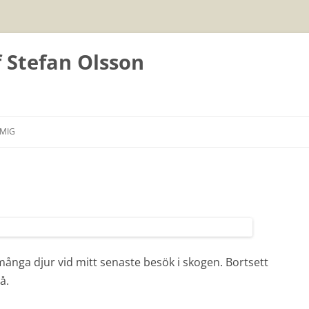
f Stefan Olsson
Hoppa
till
MIG
innehåll
t många djur vid mitt senaste besök i skogen. Bortsett
å.