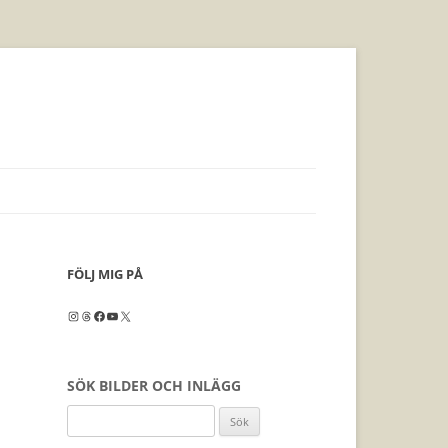
FÖLJ MIG PÅ
Instagram
Threads
Facebook
YouTube
X
SÖK BILDER OCH INLÄGG
Sök
efter: