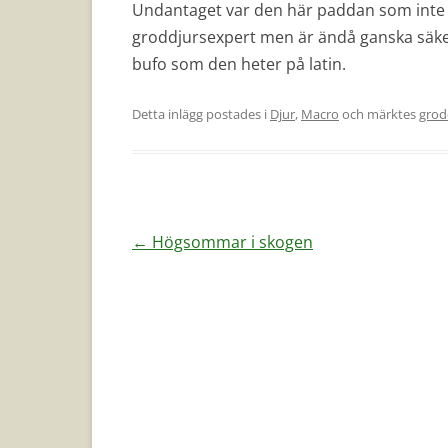
Undantaget var den här paddan som inte s
groddjursexpert men är ändå ganska säker
bufo som den heter på latin.
Detta inlägg postades i
Djur
,
Macro
och märktes
grod
Inläggsnavigering
←
Högsommar i skogen