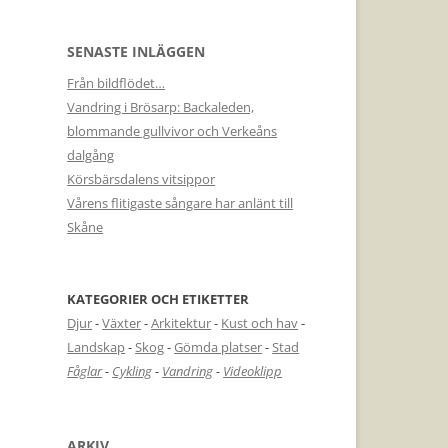
SENASTE INLÄGGEN
Från bildflödet…
Vandring i Brösarp: Backaleden,
blommande gullvivor och Verkeåns
dalgång
Körsbärsdalens vitsippor
Vårens flitigaste sångare har anlänt till
Skåne
KATEGORIER OCH ETIKETTER
Djur
-
Växter
-
Arkitektur
-
Kust och hav
-
Landskap
-
Skog
-
Gömda platser
-
Stad
Fåglar
-
Cykling
-
Vandring
-
Videoklipp
ARKIV