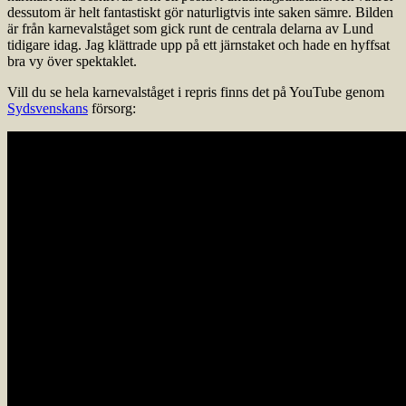
dessutom är helt fantastiskt gör naturligtvis inte saken sämre. Bilden
är från karnevalståget som gick runt de centrala delarna av Lund
tidigare idag. Jag klättrade upp på ett järnstaket och hade en hyffsat
bra vy över spektaklet.
Vill du se hela karnevalståget i repris finns det på YouTube genom
Sydsvenskans
försorg: