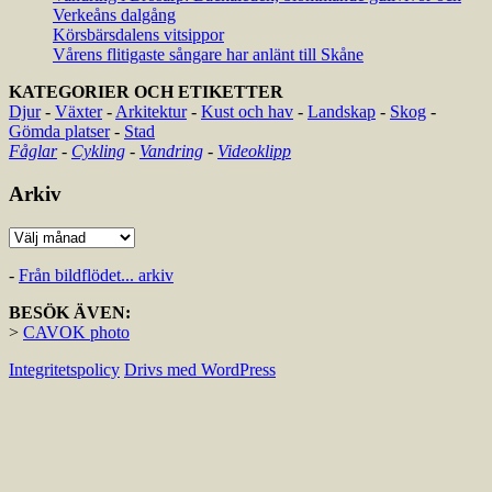
Verkeåns dalgång
Körsbärsdalens vitsippor
Vårens flitigaste sångare har anlänt till Skåne
KATEGORIER OCH ETIKETTER
Djur
-
Växter
-
Arkitektur
-
Kust och hav
-
Landskap
-
Skog
-
Gömda platser
-
Stad
Fåglar
-
Cykling
-
Vandring
-
Videoklipp
Arkiv
Arkiv
-
Från bildflödet... arkiv
BESÖK ÄVEN:
>
CAVOK photo
Integritetspolicy
Drivs med WordPress