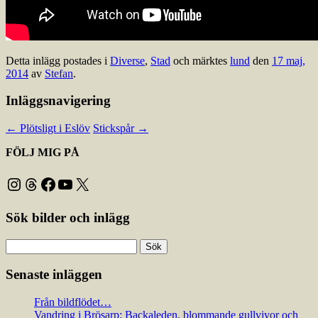
Detta inlägg postades i
Diverse
,
Stad
och märktes
lund
den
17 maj,
2014
av
Stefan
.
Inläggsnavigering
←
Plötsligt i Eslöv
Stickspår
→
FÖLJ MIG PÅ
Instagram
Threads
Facebook
YouTube
X
Sök bilder och inlägg
Sök
efter:
Senaste inläggen
Från bildflödet…
Vandring i Brösarp: Backaleden, blommande gullvivor och