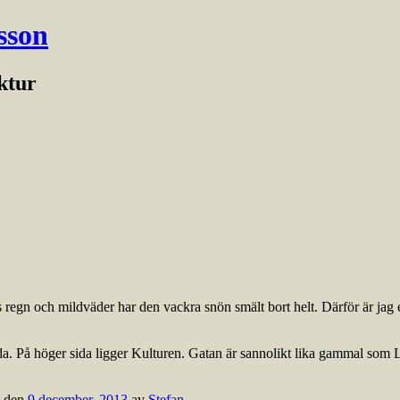
sson
ektur
 regn och mildväder har den vackra snön smält bort helt. Därför är jag e
. På höger sida ligger Kulturen. Gatan är sannolikt lika gammal som Lu
den
9 december, 2013
av
Stefan
.