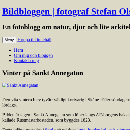
Bildbloggen | fotograf Stefan Ol
En fotoblogg om natur, djur och lite arkit
Hoppa till innehåll
Meny
Hem
Om mig och bloggen
Kontakta mig
Vinter på Sankt Annegatan
Den vita vintern blev tyvärr väldigt kortvarig i Skåne. Efter söndagens
lördags.
Bilden är tagen i Sankt Annegatan som löper längs AF-borgens baksida
kallade Rustmästarbostaden, som byggdes 1823.
Detta inlägg postades i
Stad
och märktes
lund
,
lundagård
,
snö
,
vintern