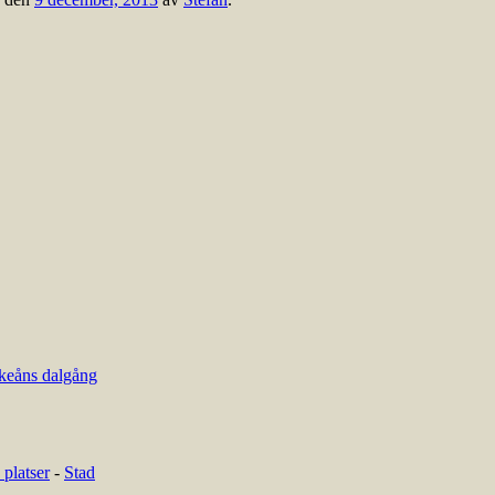
keåns dalgång
platser
-
Stad