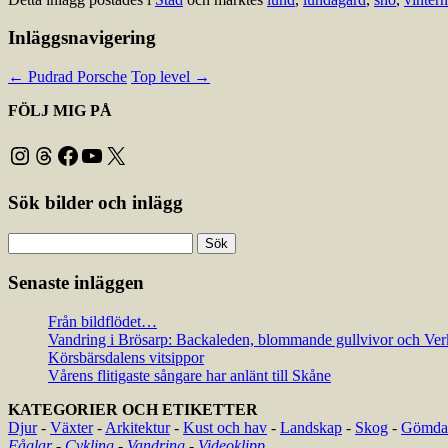
Inläggsnavigering
←
Pudrad Porsche
Top level
→
FÖLJ MIG PÅ
Instagram
Threads
Facebook
YouTube
X
Sök bilder och inlägg
Sök
efter:
Senaste inläggen
Från bildflödet…
Vandring i Brösarp: Backaleden, blommande gullvivor och Ver
Körsbärsdalens vitsippor
Vårens flitigaste sångare har anlänt till Skåne
KATEGORIER OCH ETIKETTER
Djur
-
Växter
-
Arkitektur
-
Kust och hav
-
Landskap
-
Skog
-
Gömda 
Fåglar
-
Cykling
-
Vandring
-
Videoklipp