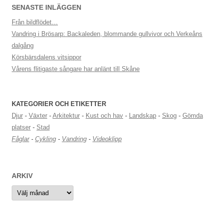
SENASTE INLÄGGEN
Från bildflödet…
Vandring i Brösarp: Backaleden, blommande gullvivor och Verkeåns
dalgång
Körsbärsdalens vitsippor
Vårens flitigaste sångare har anlänt till Skåne
KATEGORIER OCH ETIKETTER
Djur
-
Växter
-
Arkitektur
-
Kust och hav
-
Landskap
-
Skog
-
Gömda
platser
-
Stad
Fåglar
-
Cykling
-
Vandring
-
Videoklipp
ARKIV
Arkiv