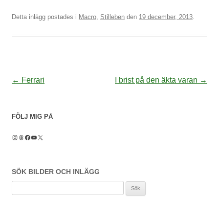
Detta inlägg postades i
Macro
,
Stilleben
den
19 december, 2013
.
Inläggsnavigering
←
Ferrari
I brist på den äkta varan
→
FÖLJ MIG PÅ
Instagram
Threads
Facebook
YouTube
X
SÖK BILDER OCH INLÄGG
Sök
efter: