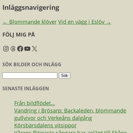
Inläggsnavigering
←
Blommande klöver
Vid en vägg i Eslöv
→
FÖLJ MIG PÅ
Instagram
Threads
Facebook
YouTube
X
SÖK BILDER OCH INLÄGG
Sök
efter:
SENASTE INLÄGGEN
Från bildflödet…
Vandring i Brösarp: Backaleden, blommande
gullvivor och Verkeåns dalgång
Körsbärsdalens vitsippor
Vårens flitigaste sångare har anlänt till Skåne