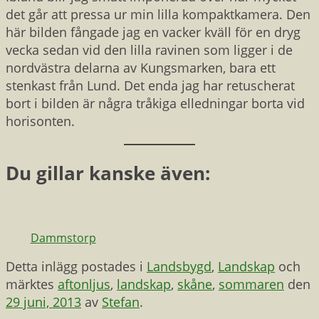
det går att pressa ur min lilla kompaktkamera. Den
här bilden fångade jag en vacker kväll för en dryg
vecka sedan vid den lilla ravinen som ligger i de
nordvästra delarna av Kungsmarken, bara ett
stenkast från Lund. Det enda jag har retuscherat
bort i bilden är några tråkiga elledningar borta vid
horisonten.
Du gillar kanske även:
Dammstorp
Detta inlägg postades i
Landsbygd
,
Landskap
och
märktes
aftonljus
,
landskap
,
skåne
,
sommaren
den
29 juni, 2013
av
Stefan
.