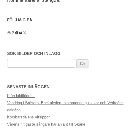
Kommentarer är stängda.
FÖLJ MIG PÅ
Instagram
Threads
Facebook
YouTube
X
SÖK BILDER OCH INLÄGG
Sök
efter:
SENASTE INLÄGGEN
Från bildflödet…
Vandring i Brösarp: Backaleden, blommande gullvivor och Verkeåns
dalgång
Körsbärsdalens vitsippor
Vårens flitigaste sångare har anlänt till Skåne