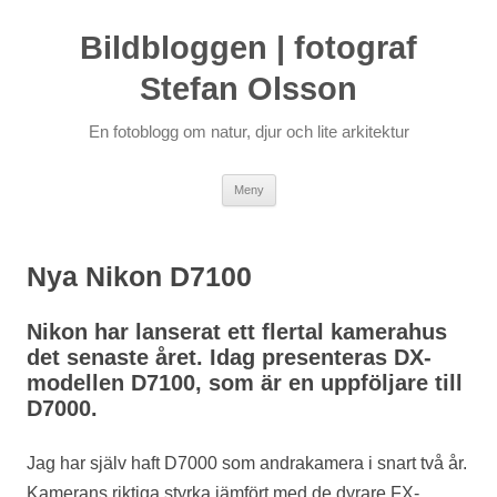
Bildbloggen | fotograf
Stefan Olsson
En fotoblogg om natur, djur och lite arkitektur
Hoppa
Meny
till
innehåll
Nya Nikon D7100
Nikon har lanserat ett flertal kamerahus
det senaste året. Idag presenteras DX-
modellen D7100, som är en uppföljare till
D7000.
Jag har själv haft D7000 som andrakamera i snart två år.
Kamerans riktiga styrka jämfört med de dyrare FX-