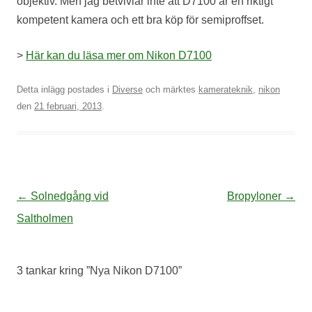
objektiv. Men jag betvivlar inte att D7100 är en riktigt
kompetent kamera och ett bra köp för semiproffset.
>
Här kan du läsa mer om Nikon D7100
Detta inlägg postades i
Diverse
och märktes
kamerateknik
,
nikon
den
21 februari, 2013
.
Inläggsnavigering
←
Solnedgång vid
Bropyloner
→
Saltholmen
3 tankar kring ”
Nya Nikon D7100
”