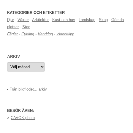
KATEGORIER OCH ETIKETTER
Djur
-
Växter
-
Arkitektur
-
Kust och hav
-
Landskap
-
Skog
-
Gömda
platser
-
Stad
Fåglar
-
Cykling
-
Vandring
-
Videoklipp
ARKIV
Arkiv
-
Från bildflödet... arkiv
BESÖK ÄVEN:
>
CAVOK photo