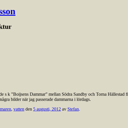
sson
ektur
 I de s k ”Boijsens Dammar” mellan Södra Sandby och Torna Hällestad fi
ta några bilder när jag passerade dammarna i lördags.
maren
,
vatten
den
5 augusti, 2012
av
Stefan
.