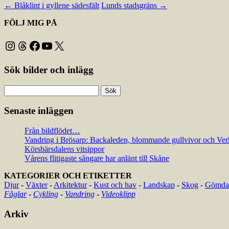
←
Blåklint i gyllene sädesfält
Lunds stadsgräns
→
FÖLJ MIG PÅ
Instagram
Threads
Facebook
YouTube
X
Sök bilder och inlägg
Sök
efter:
Senaste inläggen
Från bildflödet…
Vandring i Brösarp: Backaleden, blommande gullvivor och Ver
Körsbärsdalens vitsippor
Vårens flitigaste sångare har anlänt till Skåne
KATEGORIER OCH ETIKETTER
Djur
-
Växter
-
Arkitektur
-
Kust och hav
-
Landskap
-
Skog
-
Gömda 
Fåglar
-
Cykling
-
Vandring
-
Videoklipp
Arkiv