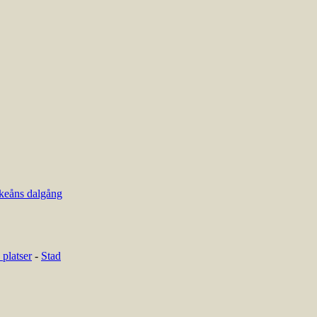
keåns dalgång
platser
-
Stad