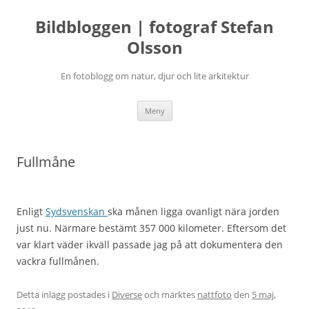
Bildbloggen | fotograf Stefan
Olsson
En fotoblogg om natur, djur och lite arkitektur
Hoppa
Meny
till
innehåll
Fullmåne
Enligt
Sydsvenskan
ska månen ligga ovanligt nära jorden
just nu. Närmare bestämt 357 000 kilometer. Eftersom det
var klart väder ikväll passade jag på att dokumentera den
vackra fullmånen.
Detta inlägg postades i
Diverse
och märktes
nattfoto
den
5 maj,