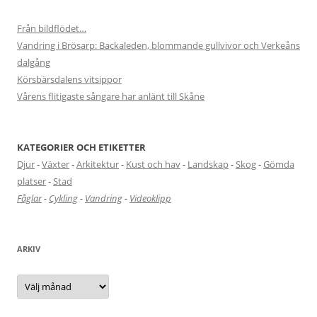
Från bildflödet…
Vandring i Brösarp: Backaleden, blommande gullvivor och Verkeåns
dalgång
Körsbärsdalens vitsippor
Vårens flitigaste sångare har anlänt till Skåne
KATEGORIER OCH ETIKETTER
Djur
-
Växter
-
Arkitektur
-
Kust och hav
-
Landskap
-
Skog
-
Gömda
platser
-
Stad
Fåglar
-
Cykling
-
Vandring
-
Videoklipp
ARKIV
Arkiv