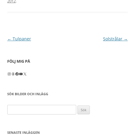
2012
.
Inläggsnavigering
←
Tulpaner
Solstrålar
→
FÖLJ MIG PÅ
Instagram
Threads
Facebook
YouTube
X
SÖK BILDER OCH INLÄGG
Sök
efter:
SENASTE INLÄGGEN