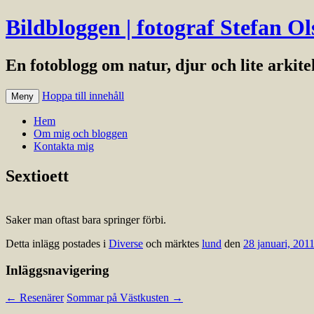
Bildbloggen | fotograf Stefan Ol
En fotoblogg om natur, djur och lite arkit
Hoppa till innehåll
Meny
Hem
Om mig och bloggen
Kontakta mig
Sextioett
Saker man oftast bara springer förbi.
Detta inlägg postades i
Diverse
och märktes
lund
den
28 januari, 201
Inläggsnavigering
←
Resenärer
Sommar på Västkusten
→