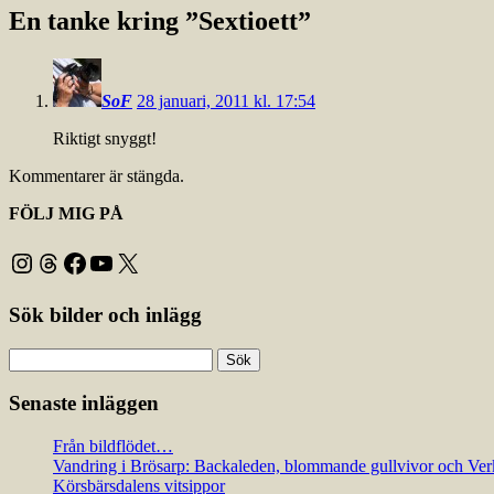
En tanke kring ”
Sextioett
”
SoF
28 januari, 2011 kl. 17:54
Riktigt snyggt!
Kommentarer är stängda.
FÖLJ MIG PÅ
Instagram
Threads
Facebook
YouTube
X
Sök bilder och inlägg
Sök
efter:
Senaste inläggen
Från bildflödet…
Vandring i Brösarp: Backaleden, blommande gullvivor och Ver
Körsbärsdalens vitsippor