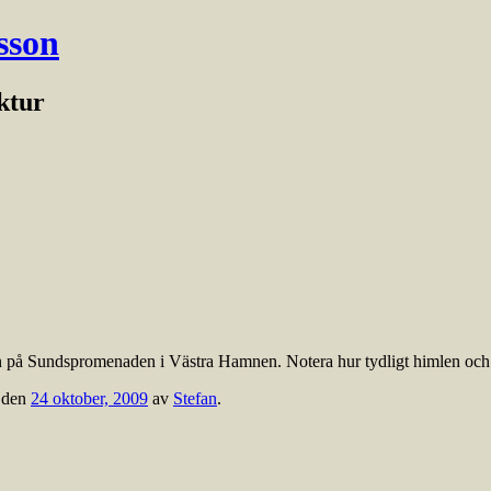
sson
ektur
n på Sundspromenaden i Västra Hamnen. Notera hur tydligt himlen och su
den
24 oktober, 2009
av
Stefan
.