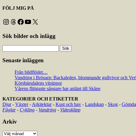
FÖLJ MIG PÅ
Instagram
Threads
Facebook
YouTube
X
Sök bilder och inlägg
Sök
efter:
Senaste inläggen
Från bildflödet…
Vandring i Brösarp: Backaleden, blommande gullvivor och Ver
Körsbärsdalens vitsippor
Vårens flitigaste sångare har anlänt till Skåne
KATEGORIER OCH ETIKETTER
Djur
-
Växter
-
Arkitektur
-
Kust och hav
-
Landskap
-
Skog
-
Gömda 
Fåglar
-
Cykling
-
Vandring
-
Videoklipp
Arkiv
Arkiv