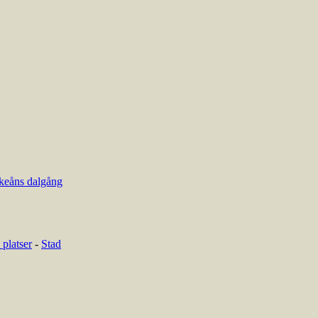
keåns dalgång
platser
-
Stad