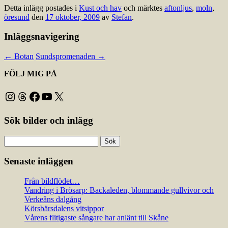
Detta inlägg postades i
Kust och hav
och märktes
aftonljus
,
moln
,
öresund
den
17 oktober, 2009
av
Stefan
.
Inläggsnavigering
←
Botan
Sundspromenaden
→
FÖLJ MIG PÅ
Instagram
Threads
Facebook
YouTube
X
Sök bilder och inlägg
Sök
efter:
Senaste inläggen
Från bildflödet…
Vandring i Brösarp: Backaleden, blommande gullvivor och
Verkeåns dalgång
Körsbärsdalens vitsippor
Vårens flitigaste sångare har anlänt till Skåne