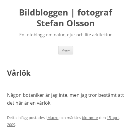
Bildbloggen | fotograf
Stefan Olsson
En fotoblogg om natur, djur och lite arkitektur
Hoppa
Meny
till
innehåll
Vårlök
Någon botaniker är jag inte, men jag tror bestämt att
det här är en vårlök.
Detta inlägg postades i
Macro
och märktes
blommor
den
15 april,
2009
.