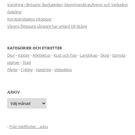
Vandring i Brösarp: Backaleden, blommande gullvivor och Verkeåns
dalgång
Körsbärsdalens vitsippor
Vårens flitigaste sångare har anlänt till Skåne
KATEGORIER OCH ETIKETTER
Djur
-
Växter
-
Arkitektur
-
Kust och hav
-
Landskap
-
Skog
-
Gömda
platser
-
Stad
Fåglar
-
Cykling
-
Vandring
-
Videoklipp
ARKIV
Arkiv
-
Från bildflödet... arkiv