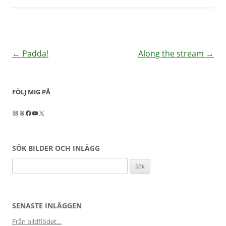
Inläggsnavigering
←
Padda!
Along the stream
→
FÖLJ MIG PÅ
Instagram
Threads
Facebook
YouTube
X
SÖK BILDER OCH INLÄGG
Sök
efter:
SENASTE INLÄGGEN
Från bildflödet…