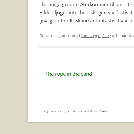
charmiga grodor. Återkommer till det lite 
Bilden ljuger inte, hela skogen var faktisk
ljuvligt söt doft. Skåne är fantastiskt vack
Detta inlägg postades i
Landsbygd
,
Skog
och märkte
Inläggsnavigering
←
The rope in the sand
Integritetspolicy
Drivs med WordPress