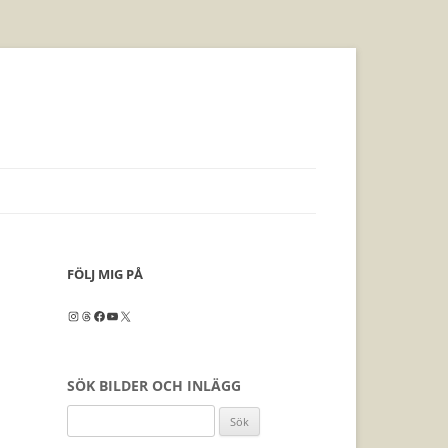
FÖLJ MIG PÅ
Instagram
Threads
Facebook
YouTube
X
SÖK BILDER OCH INLÄGG
Sök
efter: