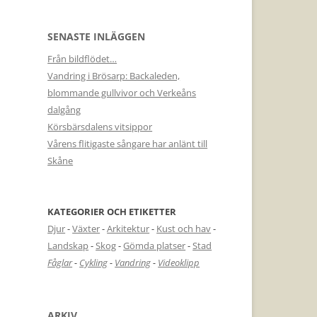
SENASTE INLÄGGEN
Från bildflödet…
Vandring i Brösarp: Backaleden,
blommande gullvivor och Verkeåns
dalgång
Körsbärsdalens vitsippor
Vårens flitigaste sångare har anlänt till
Skåne
KATEGORIER OCH ETIKETTER
Djur
-
Växter
-
Arkitektur
-
Kust och hav
-
Landskap
-
Skog
-
Gömda platser
-
Stad
Fåglar
-
Cykling
-
Vandring
-
Videoklipp
ARKIV