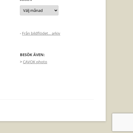
Arkiv
-
Från bildflödet... arkiv
BESÖK ÄVEN:
>
CAVOK photo