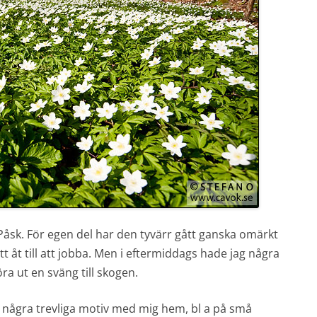
n Påsk. För egen del har den tyvärr gått ganska omärkt
t åt till att jobba. Men i eftermiddags hade jag några
ra ut en sväng till skogen.
ck några trevliga motiv med mig hem, bl a på små