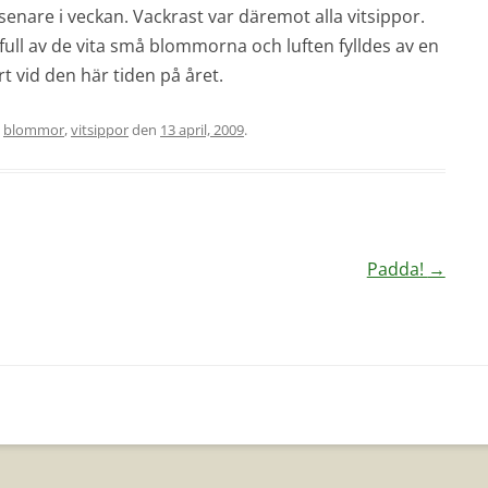
senare i veckan. Vackrast var däremot alla vitsippor.
t full av de vita små blommorna och luften fylldes av en
ert vid den här tiden på året.
s
blommor
,
vitsippor
den
13 april, 2009
.
Padda!
→