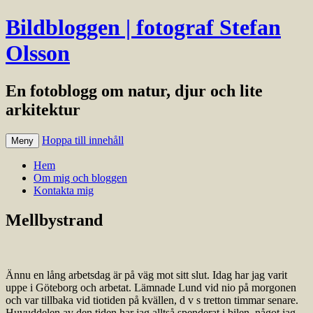
Bildbloggen | fotograf Stefan
Olsson
En fotoblogg om natur, djur och lite
arkitektur
Hoppa till innehåll
Meny
Hem
Om mig och bloggen
Kontakta mig
Mellbystrand
Ännu en lång arbetsdag är på väg mot sitt slut. Idag har jag varit
uppe i Göteborg och arbetat. Lämnade Lund vid nio på morgonen
och var tillbaka vid tiotiden på kvällen, d v s tretton timmar senare.
Huvuddelen av den tiden har jag alltså spenderat i bilen, något jag