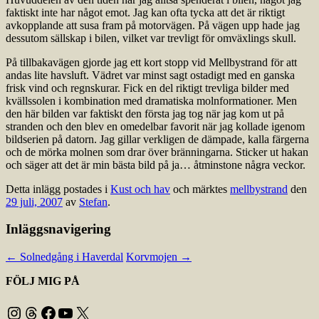
faktiskt inte har något emot. Jag kan ofta tycka att det är riktigt
avkopplande att susa fram på motorvägen. På vägen upp hade jag
dessutom sällskap i bilen, vilket var trevligt för omväxlings skull.
På tillbakavägen gjorde jag ett kort stopp vid Mellbystrand för att
andas lite havsluft. Vädret var minst sagt ostadigt med en ganska
frisk vind och regnskurar. Fick en del riktigt trevliga bilder med
kvällssolen i kombination med dramatiska molnformationer. Men
den här bilden var faktiskt den första jag tog när jag kom ut på
stranden och den blev en omedelbar favorit när jag kollade igenom
bildserien på datorn. Jag gillar verkligen de dämpade, kalla färgerna
och de mörka molnen som drar över bränningarna. Sticker ut hakan
och säger att det är min bästa bild på ja… åtminstone några veckor.
Detta inlägg postades i
Kust och hav
och märktes
mellbystrand
den
29 juli, 2007
av
Stefan
.
Inläggsnavigering
←
Solnedgång i Haverdal
Korvmojen
→
FÖLJ MIG PÅ
Instagram
Threads
Facebook
YouTube
X