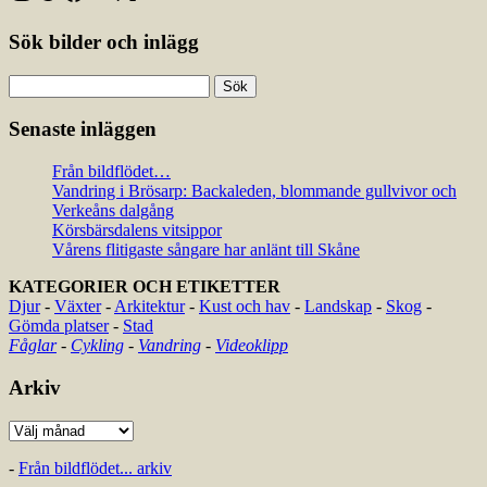
Sök bilder och inlägg
Sök
efter:
Senaste inläggen
Från bildflödet…
Vandring i Brösarp: Backaleden, blommande gullvivor och
Verkeåns dalgång
Körsbärsdalens vitsippor
Vårens flitigaste sångare har anlänt till Skåne
KATEGORIER OCH ETIKETTER
Djur
-
Växter
-
Arkitektur
-
Kust och hav
-
Landskap
-
Skog
-
Gömda platser
-
Stad
Fåglar
-
Cykling
-
Vandring
-
Videoklipp
Arkiv
Arkiv
-
Från bildflödet... arkiv