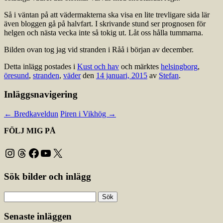
Så i väntan på att vädermakterna ska visa en lite trevligare sida lär
även bloggen gå på halvfart. I skrivande stund ser prognosen för
helgen och nästa vecka inte så tokig ut. Låt oss hålla tummarna.
Bilden ovan tog jag vid stranden i Råå i början av december.
Detta inlägg postades i
Kust och hav
och märktes
helsingborg
,
öresund
,
stranden
,
väder
den
14 januari, 2015
av
Stefan
.
Inläggsnavigering
←
Bredkaveldun
Piren i Vikhög
→
FÖLJ MIG PÅ
Instagram
Threads
Facebook
YouTube
X
Sök bilder och inlägg
Sök
efter:
Senaste inläggen