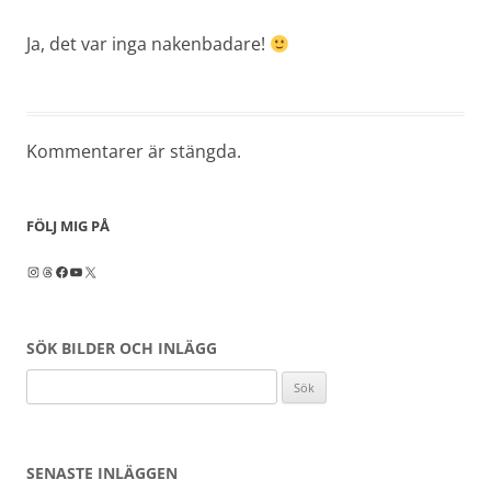
Ja, det var inga nakenbadare!
Kommentarer är stängda.
FÖLJ MIG PÅ
Instagram
Threads
Facebook
YouTube
X
SÖK BILDER OCH INLÄGG
Sök
efter:
SENASTE INLÄGGEN