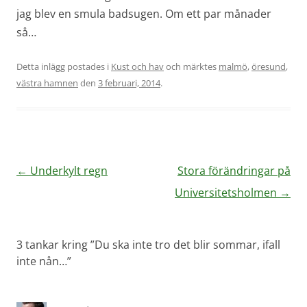
jag blev en smula badsugen. Om ett par månader
så…
Detta inlägg postades i
Kust och hav
och märktes
malmö
,
öresund
,
västra hamnen
den
3 februari, 2014
.
Inläggsnavigering
←
Underkylt regn
Stora förändringar på
Universitetsholmen
→
3 tankar kring ”
Du ska inte tro det blir sommar, ifall
inte nån…
”