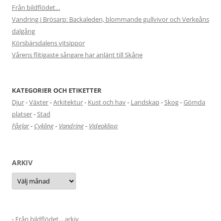
Från bildflödet…
Vandring i Brösarp: Backaleden, blommande gullvivor och Verkeåns
dalgång
Körsbärsdalens vitsippor
Vårens flitigaste sångare har anlänt till Skåne
KATEGORIER OCH ETIKETTER
Djur
-
Växter
-
Arkitektur
-
Kust och hav
-
Landskap
-
Skog
-
Gömda
platser
-
Stad
Fåglar
-
Cykling
-
Vandring
-
Videoklipp
ARKIV
Arkiv
-
Från bildflödet... arkiv