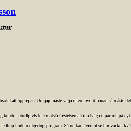
sson
ektur
 absolut att upprepas. Om jag måste välja ut en favoritmånad så måste det
g kunde naturligtvis inte motstå frestelsen att dra iväg ett par mil på c
pte ihop i mitt redigeringsprogram. Så nu kan även ni se hur vacker kväl