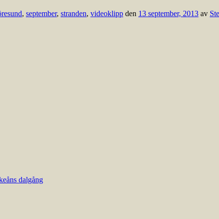
öresund
,
september
,
stranden
,
videoklipp
den
13 september, 2013
av
St
keåns dalgång