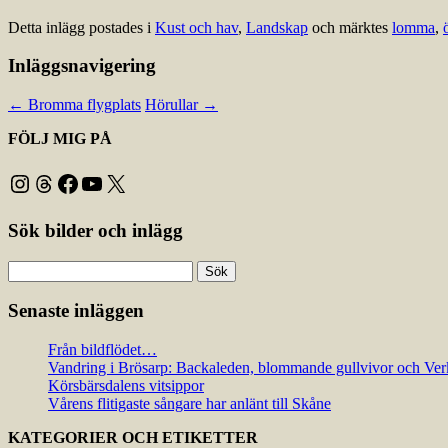
Detta inlägg postades i
Kust och hav
,
Landskap
och märktes
lomma
,
Inläggsnavigering
←
Bromma flygplats
Hörullar
→
FÖLJ MIG PÅ
Instagram
Threads
Facebook
YouTube
X
Sök bilder och inlägg
Sök
efter:
Senaste inläggen
Från bildflödet…
Vandring i Brösarp: Backaleden, blommande gullvivor och Ver
Körsbärsdalens vitsippor
Vårens flitigaste sångare har anlänt till Skåne
KATEGORIER OCH ETIKETTER