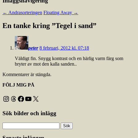
Inläggsnavigering
←
Andrasorteringen
Floating Away
→
En tanke kring ”
Tegel i sand
”
peter
8 februari, 2012 kl. 07:18
Väldigt fin. Snygg kontrast och en härlig varm färg som
bryter av mot den kalla sanden..
Kommentarer är stängda.
FÖLJ MIG PÅ
Instagram
Threads
Facebook
YouTube
X
Sök bilder och inlägg
Sök
efter:
Senaste inläggen