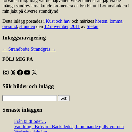
förväntat mig. Idag var det lågvatten vilket innebar att jag via de
många sandrevlarna kunde promenera en bra bit ut i Lommabukten i
min jakt på diverse strandfynd.
Detta inlägg postades i
Kust och hav
och märktes
hösten
,
lomma
,
öresund
,
stranden
den
12 november, 2011
av
Stefan
.
Inläggsnavigering
←
Strandbråte
Strandgräs
→
FÖLJ MIG PÅ
Instagram
Threads
Facebook
YouTube
X
Sök bilder och inlägg
Sök
efter:
Senaste inläggen
Från bildflödet…
Vandring i Brösarp: Backaleden, blommande gullvivor och
Verkeåns dalgång