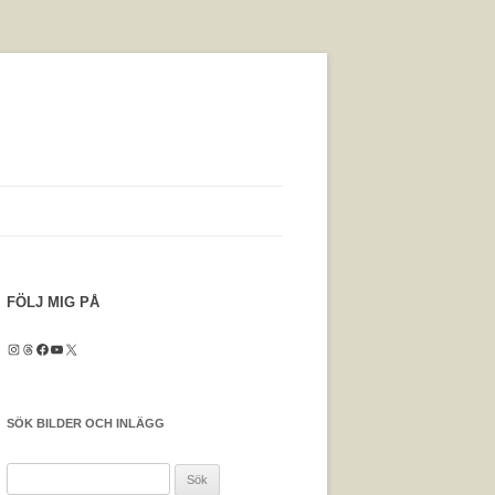
FÖLJ MIG PÅ
Instagram
Threads
Facebook
YouTube
X
SÖK BILDER OCH INLÄGG
Sök