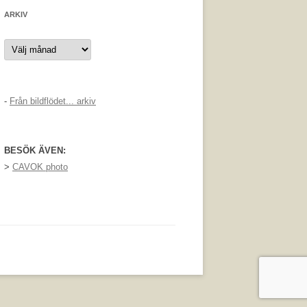
ARKIV
Arkiv
-
Från bildflödet... arkiv
BESÖK ÄVEN:
>
CAVOK photo