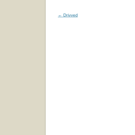
Inläggsnavigering
←
Drivved