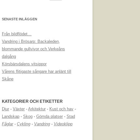
efter:
SENASTE INLÄGGEN
Från bildflödet…
Vandring i Brösarp: Backaleden,
blommande gullvivor och Verkeåns
dalgång
Körsbärsdalens vitsippor
Vårens flitigaste sångare har anlänt till
Skåne
KATEGORIER OCH ETIKETTER
Djur
-
Växter
-
Arkitektur
-
Kust och hav
-
Landskap
-
Skog
-
Gömda platser
-
Stad
Fåglar
-
Cykling
-
Vandring
-
Videoklipp