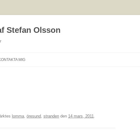
af Stefan Olsson
r
Hoppa
till
KONTAKTA MIG
innehåll
ärktes
lomma
,
öresund
,
stranden
den
14 mars, 2011
.