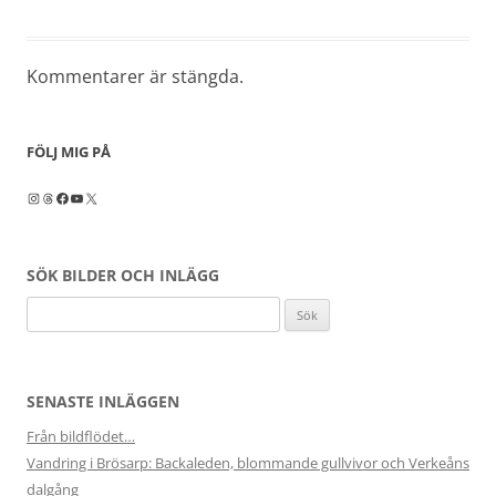
Kommentarer är stängda.
FÖLJ MIG PÅ
Instagram
Threads
Facebook
YouTube
X
SÖK BILDER OCH INLÄGG
Sök
efter:
SENASTE INLÄGGEN
Från bildflödet…
Vandring i Brösarp: Backaleden, blommande gullvivor och Verkeåns
dalgång