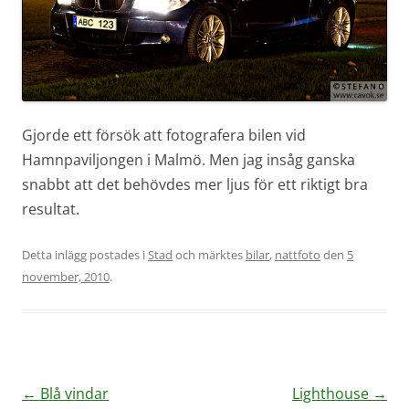
Gjorde ett försök att fotografera bilen vid
Hamnpaviljongen i Malmö. Men jag insåg ganska
snabbt att det behövdes mer ljus för ett riktigt bra
resultat.
Detta inlägg postades i
Stad
och märktes
bilar
,
nattfoto
den
5
november, 2010
.
Inläggsnavigering
←
Blå vindar
Lighthouse
→