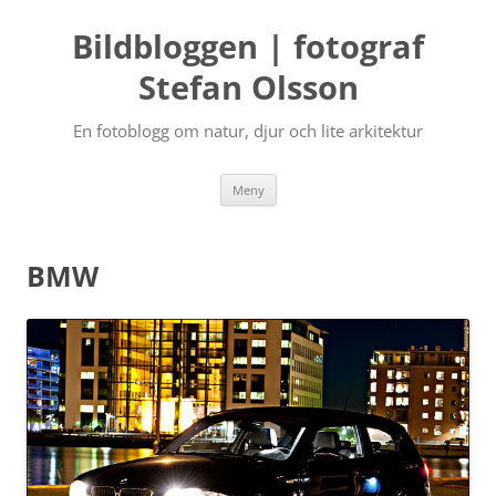
Bildbloggen | fotograf
Stefan Olsson
En fotoblogg om natur, djur och lite arkitektur
Hoppa
Meny
till
innehåll
BMW