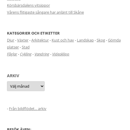
Körsbärsdalens vitsippor
Vårens flitigaste sångare har anlänt till Skåne
KATEGORIER OCH ETIKETTER
Djur
-
Växter
-
Arkitektur
-
Kust och hav
-
Landskap
-
Skog
-
Gömda
platser
-
Stad
Fåglar
-
Cykling
-
Vandring
-
Videoklipp
ARKIV
Arkiv
-
Från bildflödet... arkiv
BESÖK ÄVEN: