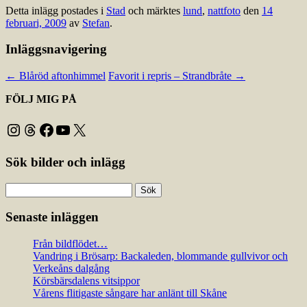
Detta inlägg postades i
Stad
och märktes
lund
,
nattfoto
den
14
februari, 2009
av
Stefan
.
Inläggsnavigering
←
Blåröd aftonhimmel
Favorit i repris – Strandbråte
→
FÖLJ MIG PÅ
Instagram
Threads
Facebook
YouTube
X
Sök bilder och inlägg
Sök
efter:
Senaste inläggen
Från bildflödet…
Vandring i Brösarp: Backaleden, blommande gullvivor och
Verkeåns dalgång
Körsbärsdalens vitsippor
Vårens flitigaste sångare har anlänt till Skåne