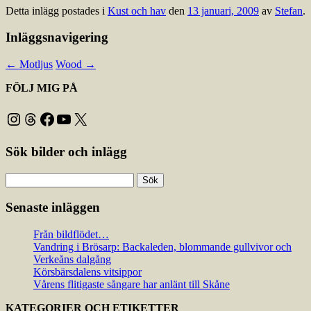
Detta inlägg postades i
Kust och hav
den
13 januari, 2009
av
Stefan
.
Inläggsnavigering
←
Motljus
Wood
→
FÖLJ MIG PÅ
Instagram
Threads
Facebook
YouTube
X
Sök bilder och inlägg
Sök
efter:
Senaste inläggen
Från bildflödet…
Vandring i Brösarp: Backaleden, blommande gullvivor och
Verkeåns dalgång
Körsbärsdalens vitsippor
Vårens flitigaste sångare har anlänt till Skåne
KATEGORIER OCH ETIKETTER