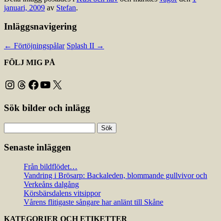
januari, 2009
av
Stefan
.
Inläggsnavigering
←
Förtöjningspålar
Splash II
→
FÖLJ MIG PÅ
Instagram
Threads
Facebook
YouTube
X
Sök bilder och inlägg
Sök
efter:
Senaste inläggen
Från bildflödet…
Vandring i Brösarp: Backaleden, blommande gullvivor och
Verkeåns dalgång
Körsbärsdalens vitsippor
Vårens flitigaste sångare har anlänt till Skåne
KATEGORIER OCH ETIKETTER