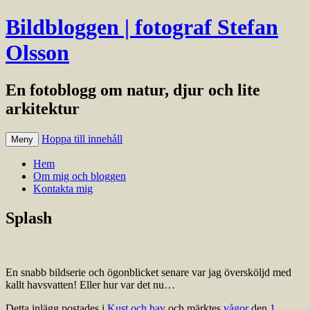
Bildbloggen | fotograf Stefan
Olsson
En fotoblogg om natur, djur och lite
arkitektur
Hoppa till innehåll
Meny
Hem
Om mig och bloggen
Kontakta mig
Splash
En snabb bildserie och ögonblicket senare var jag översköljd med
kallt havsvatten! Eller hur var det nu…
Detta inlägg postades i
Kust och hav
och märktes
vågor
den
1