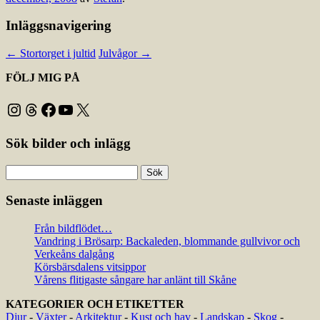
Inläggsnavigering
←
Stortorget i jultid
Julvågor
→
FÖLJ MIG PÅ
Instagram
Threads
Facebook
YouTube
X
Sök bilder och inlägg
Sök
efter:
Senaste inläggen
Från bildflödet…
Vandring i Brösarp: Backaleden, blommande gullvivor och
Verkeåns dalgång
Körsbärsdalens vitsippor
Vårens flitigaste sångare har anlänt till Skåne
KATEGORIER OCH ETIKETTER
Djur
-
Växter
-
Arkitektur
-
Kust och hav
-
Landskap
-
Skog
-