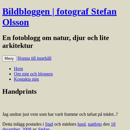
Bildbloggen | fotograf Stefan
Olsson
En fotoblogg om natur, djur och lite
arkitektur
Hoppa till innehåll
Meny
Hem
Om mig och bloggen
Kontakta mig
Handprints
Jag undrar just vem som har varit framme och tafsat på trädet..?
Detta inlägg postades i
Stad
och märktes
lund
,
nattfoto
den
18
december, 2008
av
Stefan
.