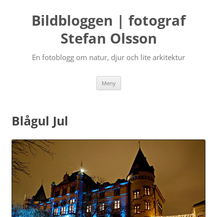
Bildbloggen | fotograf
Stefan Olsson
En fotoblogg om natur, djur och lite arkitektur
Hoppa
Meny
till
innehåll
Blågul Jul