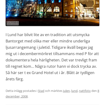
I Lund har blivit lite av en tradition att utsmycka
Bantorget med olika mer eller mindre underliga
ljusarrangemang i juletid. Tidigare ikväll begav jag
mig ut i decembermörkret tillsammans med P för att
dokumentera hela härligheten. Det var trevligt fram
till regnet kom… Några rutor hann vi dock trycka av.
Så här ser t ex Grand Hotel ut i år. Blått är tydligen
årets färg.
Detta inlägg postades i
Stad
och märktes
julen
,
lund
,
nattfoto
den
8
december, 2008
.