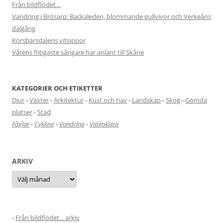
Från bildflödet…
Vandring i Brösarp: Backaleden, blommande gullvivor och Verkeåns
dalgång
Körsbärsdalens vitsippor
Vårens flitigaste sångare har anlänt till Skåne
KATEGORIER OCH ETIKETTER
Djur
-
Växter
-
Arkitektur
-
Kust och hav
-
Landskap
-
Skog
-
Gömda
platser
-
Stad
Fåglar
-
Cykling
-
Vandring
-
Videoklipp
ARKIV
Arkiv
-
Från bildflödet... arkiv