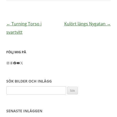
Inläggsnavigering
←
Turning Torso i
Kulört längs Nygatan
→
svartvitt
FÖLJ MIG PÅ
Instagram
Threads
Facebook
YouTube
X
SÖK BILDER OCH INLÄGG
Sök
efter:
SENASTE INLÄGGEN